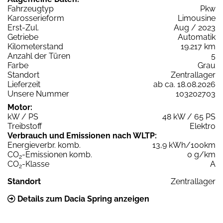
Fahrzeugtyp
Pkw
Karosserieform
Limousine
Erst-Zul.
Aug / 2023
Getriebe
Automatik
Kilometerstand
19.217 km
Anzahl der Türen
5
Farbe
Grau
Standort
Zentrallager
Lieferzeit
ab ca. 18.08.2026
Unsere Nummer
103202703
Motor:
kW / PS
48 kW / 65 PS
Treibstoff
Elektro
Verbrauch und Emissionen nach WLTP:
Energieverbr. komb.
13,9 kWh/100km
CO
-Emissionen komb.
0 g/km
2
CO
-Klasse
A
2
Standort
Zentrallager
Details zum Dacia Spring anzeigen