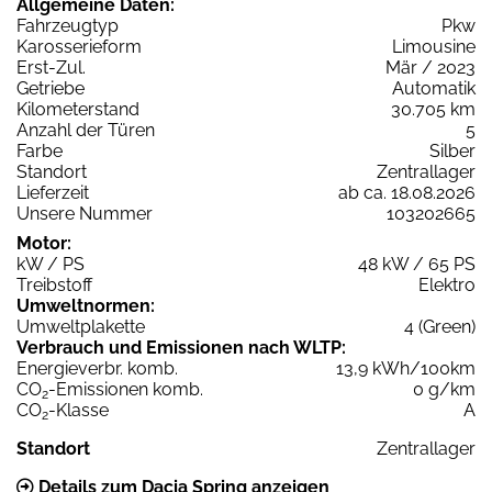
Allgemeine Daten:
Fahrzeugtyp
Pkw
Karosserieform
Limousine
Erst-Zul.
Mär / 2023
Getriebe
Automatik
Kilometerstand
30.705 km
Anzahl der Türen
5
Farbe
Silber
Standort
Zentrallager
Lieferzeit
ab ca. 18.08.2026
Unsere Nummer
103202665
Motor:
kW / PS
48 kW / 65 PS
Treibstoff
Elektro
Umweltnormen:
Umweltplakette
4 (Green)
Verbrauch und Emissionen nach WLTP:
Energieverbr. komb.
13,9 kWh/100km
CO
-Emissionen komb.
0 g/km
2
CO
-Klasse
A
2
Standort
Zentrallager
Details zum Dacia Spring anzeigen