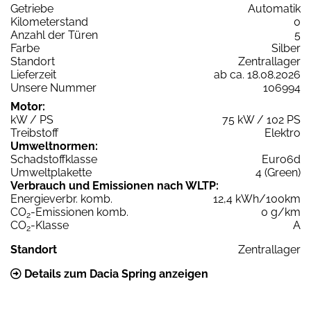
Getriebe
Automatik
Kilometerstand
0
Anzahl der Türen
5
Farbe
Silber
Standort
Zentrallager
Lieferzeit
ab ca. 18.08.2026
Unsere Nummer
106994
Motor:
kW / PS
75 kW / 102 PS
Treibstoff
Elektro
Umweltnormen:
Schadstoffklasse
Euro6d
Umweltplakette
4 (Green)
Verbrauch und Emissionen nach WLTP:
Energieverbr. komb.
12,4 kWh/100km
CO
-Emissionen komb.
0 g/km
2
CO
-Klasse
A
2
Standort
Zentrallager
Details zum Dacia Spring anzeigen