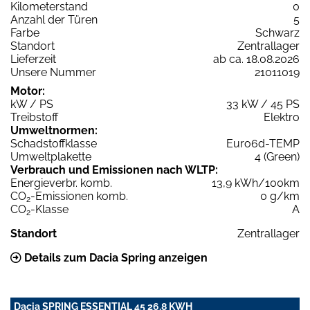
Kilometerstand
0
Anzahl der Türen
5
Farbe
Schwarz
Standort
Zentrallager
Lieferzeit
ab ca. 18.08.2026
Unsere Nummer
21011019
Motor:
kW / PS
33 kW / 45 PS
Treibstoff
Elektro
Umweltnormen:
Schadstoffklasse
Euro6d-TEMP
Umweltplakette
4 (Green)
Verbrauch und Emissionen nach WLTP:
Energieverbr. komb.
13,9 kWh/100km
CO
-Emissionen komb.
0 g/km
2
CO
-Klasse
A
2
Standort
Zentrallager
Details zum Dacia Spring anzeigen
Dacia SPRING ESSENTIAL 45 26.8 KWH