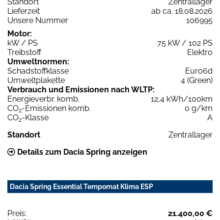
Standort
Zentrallager
Lieferzeit
ab ca. 18.08.2026
Unsere Nummer
106995
Motor:
kW / PS
75 kW / 102 PS
Treibstoff
Elektro
Umweltnormen:
Schadstoffklasse
Euro6d
Umweltplakette
4 (Green)
Verbrauch und Emissionen nach WLTP:
Energieverbr. komb.
12,4 kWh/100km
CO
-Emissionen komb.
0 g/km
2
CO
-Klasse
A
2
Standort
Zentrallager
Details zum Dacia Spring anzeigen
Dacia Spring Essential Tempomat Klima ESP
Preis:
21.400,00 €