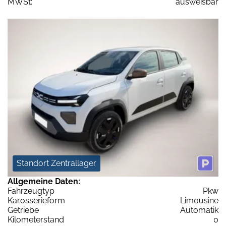
MWSt:
ausweisbar
Standort Zentrallager
Allgemeine Daten:
Fahrzeugtyp
Pkw
Karosserieform
Limousine
Getriebe
Automatik
Kilometerstand
0