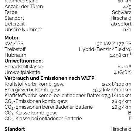
Kilometerstand
10 km
Anzahl der Türen
4/5
Farbe
Schwarz
Standort
Hirschaid
Lieferzeit
ab sofort
Unsere Nummer
n/a
Motor:
kW / PS
130 kW / 177 PS
Treibstoff
Hybrid (Benzin/Elektro)
Hubraum
1.498 cm³
Umweltnormen:
Schadstoffklasse
Euro6
Umweltplakette
4 (Grün)
Verbrauch und Emissionen nach WLTP:
Kraftstoffverbr. komb. gew.
15,3 l/100km
Energieverbr. komb. gew.
15,3 kWh/100km
Kraftstoffverbr. komb. bei entladener Batterie
7,3 l/100km
CO
-Emissionen komb. gew.
28 g/km
2
CO
-Emissionen bei entladener Batterie
28 g/km
2
CO
-Klasse komb. gew.
B
2
CO
-Klasse bei entladener Batterie
F
2
Standort
Hirschaid