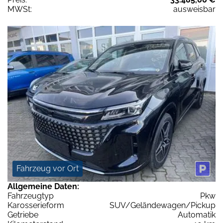
MWSt:
ausweisbar
Fahrzeug vor Ort
Allgemeine Daten:
Fahrzeugtyp
Pkw
Karosserieform
SUV/Geländewagen/Pickup
Getriebe
Automatik