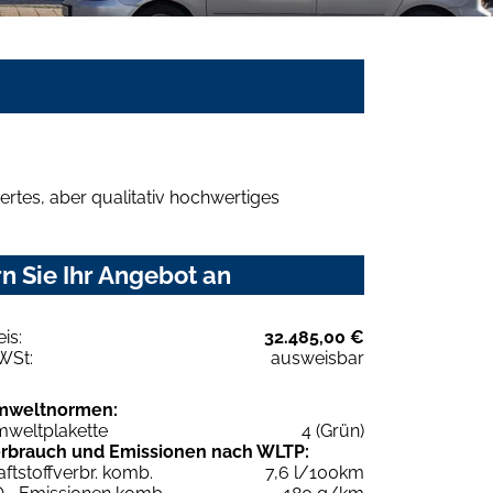
rtes, aber qualitativ hochwertiges
n Sie Ihr Angebot an
eis:
32.485,00 €
WSt:
ausweisbar
mweltnormen:
weltplakette
4 (Grün)
rbrauch und Emissionen nach WLTP:
aftstoffverbr. komb.
7,6 l/100km