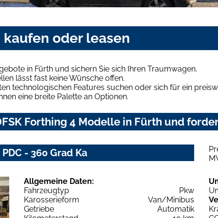
h kaufen oder leasen
gebote in Fürth und sichern Sie sich Ihren Traumwagen.
len lässt fast keine Wünsche offen.
en technologischen Features suchen oder sich für ein preiswe
hnen eine breite Palette an Optionen.
SK Forthing 4 Modelle in Fürth und forder
Pr
- PDC - 360 Grad Ka
M
Allgemeine Daten:
U
Fahrzeugtyp
Pkw
Um
Karosserieform
Van/Minibus
Ve
Getriebe
Automatik
Kr