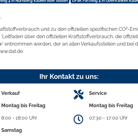
hing 4 in Nürnberg Kaufen oder leasen
DFSK Forthing 4 in Oberfranken Kauf
.
2
raftstoffverbrauch und zu den offiziellen spezifischen CO
-Emi
tfaden über den offiziellen Kraftstoffverbrauch, die offizie
kw' entnommen werden, der an allen Verkaufsstellen und bei
www.dat.de.
Ihr Kontakt zu uns:
Verkauf
Service
Montag bis Freitag
Montag bis Freitag
8:00 - 18:00 Uhr
07:30 - 17:00 Uhr
Samstag