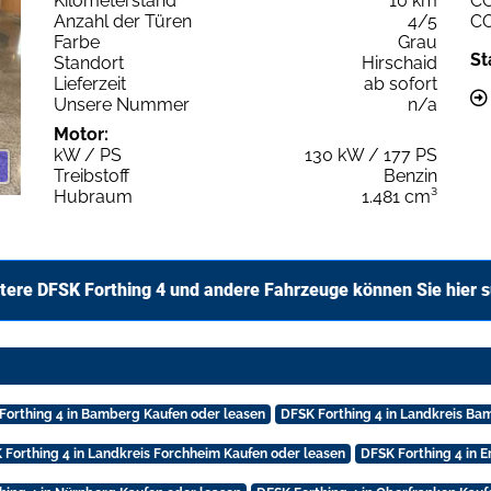
Kilometerstand
10 km
C
Anzahl der Türen
4/5
C
Farbe
Grau
St
Standort
Hirschaid
Lieferzeit
ab sofort
Unsere Nummer
n/a
Motor:
kW / PS
130 kW / 177 PS
Treibstoff
Benzin
Hubraum
1.481 cm³
tere DFSK Forthing 4 und andere Fahrzeuge können Sie hier 
Forthing 4 in Bamberg Kaufen oder leasen
DFSK Forthing 4 in Landkreis Ba
 Forthing 4 in Landkreis Forchheim Kaufen oder leasen
DFSK Forthing 4 in 