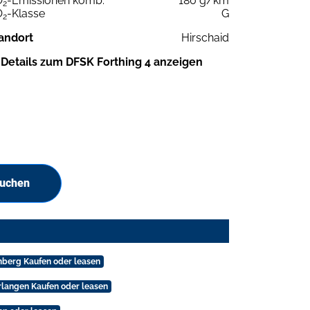
O
-Emissionen komb.
180 g/km
2
O
-Klasse
G
2
andort
Hirschaid
Details zum DFSK Forthing 4 anzeigen
suchen
mberg Kaufen oder leasen
Erlangen Kaufen oder leasen