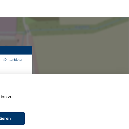
om Drittanbieter
tion zu
tieren
AGB (Service)
AGB (Teile)
AGB (Gebrauchtwagen)
Widerruf