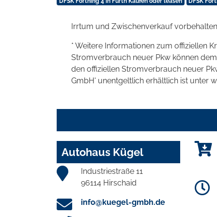
DFSK Forthing 4 in Fürth Kaufen oder leasen
DFSK Fort
Irrtum und Zwischenverkauf vorbehalten
* Weitere Informationen zum offiziellen K
Stromverbrauch neuer Pkw können dem 'Lei
den offiziellen Stromverbrauch neuer P
GmbH' unentgeltlich erhältlich ist unter 
Autohaus Kügel
Industriestraße 11
96114 Hirschaid
info@kuegel-gmbh.de