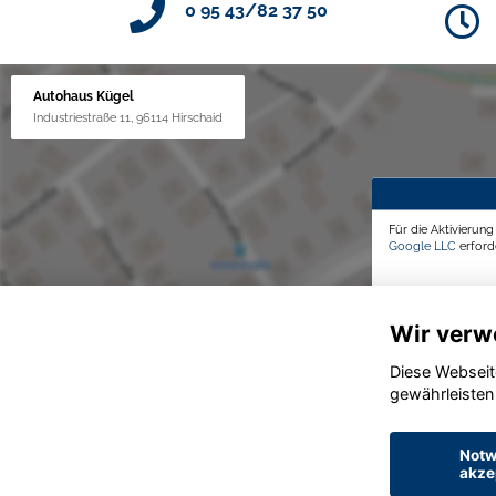
0 95 43/82 37 50
Autohaus Kügel
Industriestraße 11, 96114 Hirschaid
Für die Aktivierun
Google LLC
erforde
Wir verw
Diese Webseit
gewährleisten
Notw
akze
© konjunkturmotor.de GmbH 2020 - 2026