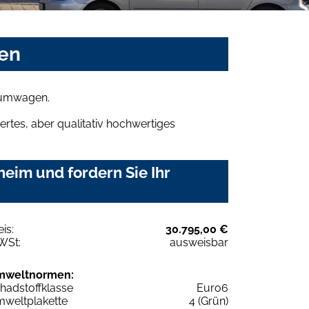
sen
raumwagen.
rtes, aber qualitativ hochwertiges
eim und fordern Sie Ihr
eis:
30.795,00 €
WSt:
ausweisbar
mweltnormen:
hadstoffklasse
Euro6
weltplakette
4 (Grün)