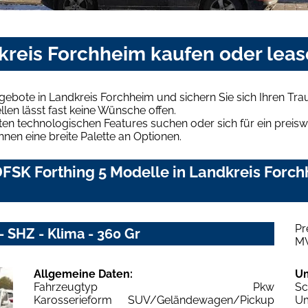
dkreis Forchheim kaufen oder lea
gebote in Landkreis Forchheim und sichern Sie sich Ihren T
len lässt fast keine Wünsche offen.
en technologischen Features suchen oder sich für ein preiswe
hnen eine breite Palette an Optionen.
SK Forthing 5 Modelle in Landkreis Forchh
Pr
 SHZ - Klima - 360 Gr
M
Allgemeine Daten:
U
Fahrzeugtyp
Pkw
Sc
Karosserieform
SUV/Geländewagen/Pickup
Um