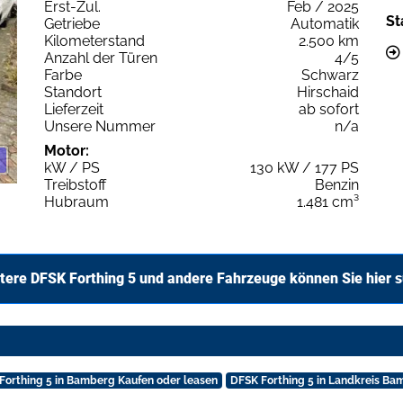
Erst-Zul.
Feb / 2025
St
Getriebe
Automatik
Kilometerstand
2.500 km
Anzahl der Türen
4/5
Farbe
Schwarz
Standort
Hirschaid
Lieferzeit
ab sofort
Unsere Nummer
n/a
Motor:
kW / PS
130 kW / 177 PS
Treibstoff
Benzin
Hubraum
1.481 cm³
tere DFSK Forthing 5 und andere Fahrzeuge können Sie hier 
Forthing 5 in Bamberg Kaufen oder leasen
DFSK Forthing 5 in Landkreis Ba