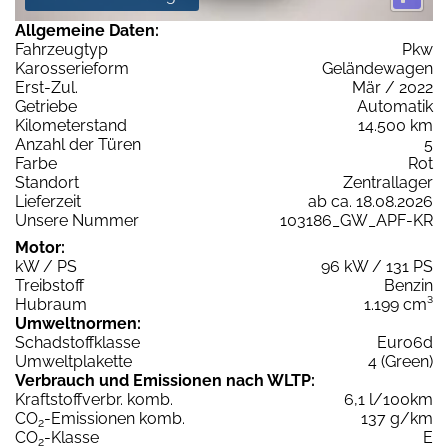
Allgemeine Daten:
Fahrzeugtyp
Pkw
Karosserieform
Geländewagen
Erst-Zul.
Mär / 2022
Getriebe
Automatik
Kilometerstand
14.500 km
Anzahl der Türen
5
Farbe
Rot
Standort
Zentrallager
Lieferzeit
ab ca. 18.08.2026
Unsere Nummer
103186_GW_APF-KR
Motor:
kW / PS
96 kW / 131 PS
Treibstoff
Benzin
Hubraum
1.199 cm³
Umweltnormen:
Schadstoffklasse
Euro6d
Umweltplakette
4 (Green)
Verbrauch und Emissionen nach WLTP:
Kraftstoffverbr. komb.
6,1 l/100km
CO
-Emissionen komb.
137 g/km
2
CO
-Klasse
E
2