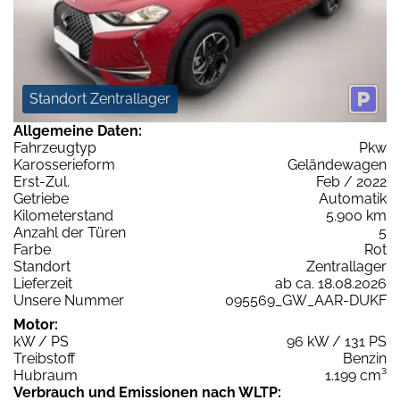
Standort Zentrallager
Allgemeine Daten:
Fahrzeugtyp
Pkw
Karosserieform
Geländewagen
Erst-Zul.
Feb / 2022
Getriebe
Automatik
Kilometerstand
5.900 km
Anzahl der Türen
5
Farbe
Rot
Standort
Zentrallager
Lieferzeit
ab ca. 18.08.2026
Unsere Nummer
095569_GW_AAR-DUKF
Motor:
kW / PS
96 kW / 131 PS
Treibstoff
Benzin
Hubraum
1.199 cm³
Verbrauch und Emissionen nach WLTP: