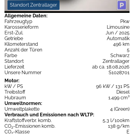
Standort Zentrallager
Allgemeine Daten:
Fahrzeugtyp
Pkw
Karosserieform
Limousine
Erst-Zul.
Jun / 2025
Getriebe
Automatik
Kilometerstand
496 km
Anzahl der Türen
5
Farbe
Schwarz
Standort
Zentrallager
Lieferzeit
ab ca. 18.08.2026
Unsere Nummer
S1028701
Motor:
kW / PS
96 kW / 131 PS
Treibstoff
Diesel
Hubraum
1.499 cm³
Umweltnormen:
Umweltplakette
4 (Green)
Verbrauch und Emissionen nach WLTP:
Kraftstoffverbr. komb.
5,3 l/100km
CO
-Emissionen komb.
138 g/km
2
CO
-Klasse
E
2