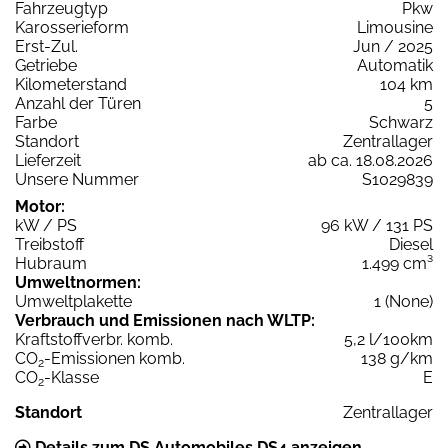
Fahrzeugtyp
Pkw
Karosserieform
Limousine
Erst-Zul.
Jun / 2025
Getriebe
Automatik
Kilometerstand
104 km
Anzahl der Türen
5
Farbe
Schwarz
Standort
Zentrallager
Lieferzeit
ab ca. 18.08.2026
Unsere Nummer
S1029839
Motor:
kW / PS
96 kW / 131 PS
Treibstoff
Diesel
Hubraum
1.499 cm³
Umweltnormen:
Umweltplakette
1 (None)
Verbrauch und Emissionen nach WLTP:
Kraftstoffverbr. komb.
5,2 l/100km
CO
-Emissionen komb.
138 g/km
2
CO
-Klasse
E
2
Standort
Zentrallager
Details zum DS Automobiles DS4 anzeigen