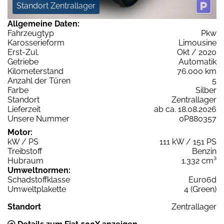
Standort Zentrallager
Allgemeine Daten:
Fahrzeugtyp
Pkw
Karosserieform
Limousine
Erst-Zul.
Okt / 2020
Getriebe
Automatik
Kilometerstand
76.000 km
Anzahl der Türen
5
Farbe
Silber
Standort
Zentrallager
Lieferzeit
ab ca. 18.08.2026
Unsere Nummer
0P880357
Motor:
kW / PS
111 kW / 151 PS
Treibstoff
Benzin
Hubraum
1.332 cm³
Umweltnormen:
Schadstoffklasse
Euro6d
Umweltplakette
4 (Green)
Standort
Zentrallager