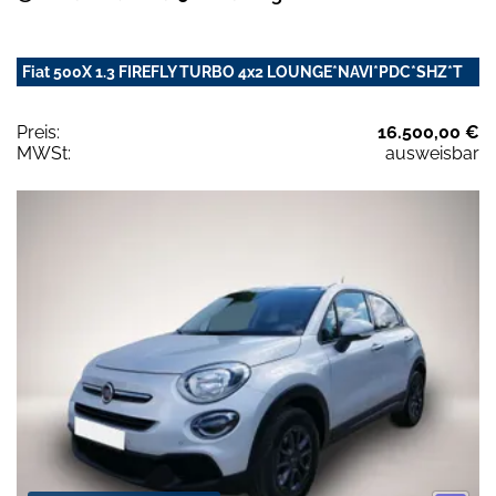
Fiat 500X 1.3 FIREFLY TURBO 4x2 LOUNGE*NAVI*PDC*SHZ*T
Preis:
16.500,00 €
MWSt:
ausweisbar