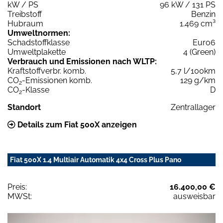
kW / PS
96 kW / 131 PS
Treibstoff
Benzin
Hubraum
1.469 cm³
Umweltnormen:
Schadstoffklasse
Euro6
Umweltplakette
4 (Green)
Verbrauch und Emissionen nach WLTP:
Kraftstoffverbr. komb.
5,7 l/100km
CO
-Emissionen komb.
129 g/km
2
CO
-Klasse
D
2
Standort
Zentrallager
Details zum Fiat 500X anzeigen
Fiat 500X 1.4 Multiair Automatik 4x4 Cross Plus Pano
Preis:
16.400,00 €
MWSt:
ausweisbar