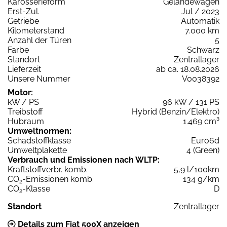
Karosserieform
Geländewagen
Erst-Zul.
Jul / 2023
Getriebe
Automatik
Kilometerstand
7.000 km
Anzahl der Türen
5
Farbe
Schwarz
Standort
Zentrallager
Lieferzeit
ab ca. 18.08.2026
Unsere Nummer
V0038392
Motor:
kW / PS
96 kW / 131 PS
Treibstoff
Hybrid (Benzin/Elektro)
Hubraum
1.469 cm³
Umweltnormen:
Schadstoffklasse
Euro6d
Umweltplakette
4 (Green)
Verbrauch und Emissionen nach WLTP:
Kraftstoffverbr. komb.
5,9 l/100km
CO
-Emissionen komb.
134 g/km
2
CO
-Klasse
D
2
Standort
Zentrallager
Details zum Fiat 500X anzeigen