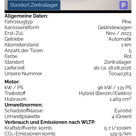
Standort Zentrallager
Allgemeine Daten:
Fahrzeugtyp
Pkw
Karosserieform
Geländewagen
Erst-Zul.
Nov / 2023
Getriebe
Automatik
Kilometerstand
1 km
Anzahl der Türen
5
Farbe
Rot
Standort
Zentrallager
Lieferzeit
ab ca. 18.08.2026
Unsere Nummer
T0040363
Motor:
kW / PS
96 kW / 131 PS
Treibstoff
Hybrid (Benzin/Elektro)
Hubraum
1.469 cm³
Umweltnormen:
Schadstoffklasse
Euro6d
Umweltplakette
4 (Green)
Verbrauch und Emissionen nach WLTP:
Kraftstoffverbr. komb.
5,7 l/100km
CO
-Emissionen komb.
129 g/km
2