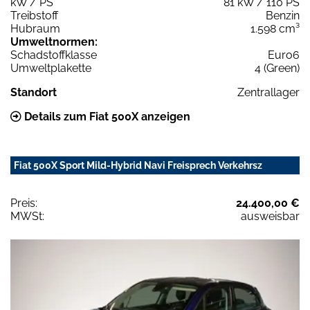
kW / PS
81 kW / 110 PS
Treibstoff
Benzin
Hubraum
1.598 cm³
Umweltnormen:
Schadstoffklasse
Euro6
Umweltplakette
4 (Green)
Standort
Zentrallager
Details zum Fiat 500X anzeigen
Fiat 500X Sport Mild-Hybrid Navi Freisprech Verkehrsz
Preis:
24.400,00 €
MWSt:
ausweisbar