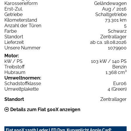
Karosserieform
Geländewagen
Erst-Zul.
Aug / 2016
Getriebe
Schaltgetriebe
Kilometerstand
73.301 km
Anzahl der Türen
5
Farbe
Schwarz
Standort
Zentrallager
Lieferzeit
ab ca. 18.08.2026
Unsere Nummer
1079900
Motor:
kW / PS
103 kW / 140 PS
Treibstoff
Benzin
Hubraum
1.368 cm³
Umweltnormen:
Schadstoffklasse
Euro6
Umweltplakette
4 (Green)
Standort
Zentrallager
Details zum Fiat 500X anzeigen
Fiat 500X 120th Leder LED Dyn. Kurvenlicht Apple CarP