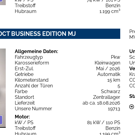
Treibstoff
Benzin
Hubraum
1.199 cm³
Pr
EDCT BUSINESS EDITION MJ
M
Allgemeine Daten:
U
Fahrzeugtyp
Pkw
Sc
Karosserieform
Kleinwagen
Um
Erst-Zul.
Mai / 2026
Ve
Getriebe
Automatik
Kr
Kilometerstand
15 km
C
Anzahl der Türen
5
C
Farbe
Schwarz
St
Standort
Zentrallager
Lieferzeit
ab ca. 18.08.2026
Unsere Nummer
19713
Motor:
kW / PS
81 kW / 110 PS
Treibstoff
Benzin
Hubraum
1.199 cm³