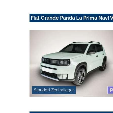
Fiat Grande Panda La Prima Navi W
Standort Zentrallager