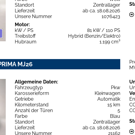
St
Standort
Zentrallager
Lieferzeit
ab ca. 18.08.2026
Unsere Nummer
1076423
Motor:
kW / PS
81 kW / 110 PS
Treibstoff
Hybrid (Benzin/Elektro)
Hubraum
1.199 cm³
Pr
PRIMA MJ26
M
Allgemeine Daten:
U
Fahrzeugtyp
Pkw
Um
Karosserieform
Kleinwagen
Ve
Getriebe
Automatik
En
Kilometerstand
15 km
C
Anzahl der Türen
5
C
Farbe
Blau
St
Standort
Zentrallager
Lieferzeit
ab ca. 18.08.2026
Unsere Nummer
21162