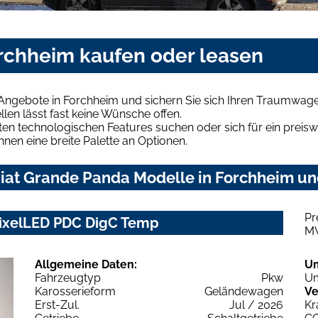
orchheim kaufen oder leasen
 Angebote in Forchheim und sichern Sie sich Ihren Traumwage
len lässt fast keine Wünsche offen.
en technologischen Features suchen oder sich für ein preiswe
hnen eine breite Palette an Optionen.
iat Grande Panda Modelle in Forchheim und
Pr
PixelLED PDC DigC Temp
M
Allgemeine Daten:
U
Fahrzeugtyp
Pkw
Um
Karosserieform
Geländewagen
Ve
Erst-Zul.
Jul / 2026
Kr