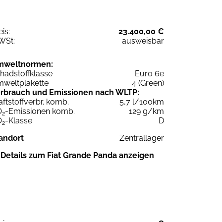
eis:
23.400,00 €
WSt:
ausweisbar
mweltnormen:
hadstoffklasse
Euro 6e
weltplakette
4 (Green)
rbrauch und Emissionen nach WLTP:
aftstoffverbr. komb.
5,7 l/100km
O
-Emissionen komb.
129 g/km
2
O
-Klasse
D
2
andort
Zentrallager
Details zum Fiat Grande Panda anzeigen