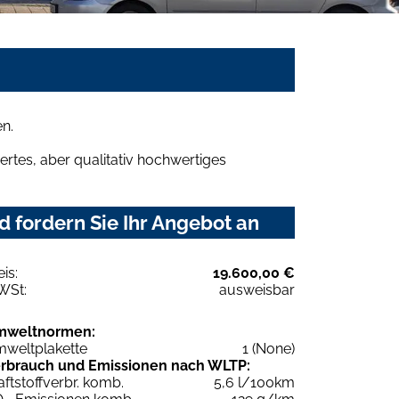
n.
rtes, aber qualitativ hochwertiges
 fordern Sie Ihr Angebot an
eis:
19.600,00 €
WSt:
ausweisbar
mweltnormen:
weltplakette
1 (None)
rbrauch und Emissionen nach WLTP:
aftstoffverbr. komb.
5,6 l/100km