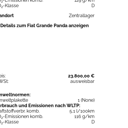
O
-Emissionen komb.
129 g/km
2
O
-Klasse
D
2
andort
Zentrallager
Details zum Fiat Grande Panda anzeigen
eis:
23.800,00 €
WSt:
ausweisbar
mweltnormen:
weltplakette
1 (None)
rbrauch und Emissionen nach WLTP:
aftstoffverbr. komb.
5,1 l/100km
O
-Emissionen komb.
116 g/km
2
O
-Klasse
D
2