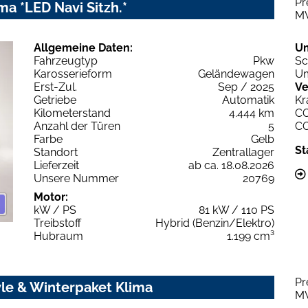
Pr
ma *LED Navi Sitzh.*
M
Allgemeine Daten:
U
Fahrzeugtyp
Pkw
Sc
Karosserieform
Geländewagen
Um
Erst-Zul.
Sep / 2025
Ve
Getriebe
Automatik
Kr
Kilometerstand
4.444 km
C
Anzahl der Türen
5
C
Farbe
Gelb
St
Standort
Zentrallager
Lieferzeit
ab ca. 18.08.2026
Unsere Nummer
20769
Motor:
kW / PS
81 kW / 110 PS
Treibstoff
Hybrid (Benzin/Elektro)
Hubraum
1.199 cm³
Pr
le & Winterpaket Klima
M