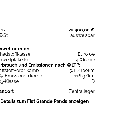
eis:
22.400,00 €
WSt:
ausweisbar
mweltnormen:
hadstoffklasse
Euro 6e
weltplakette
4 (Green)
rbrauch und Emissionen nach WLTP:
aftstoffverbr. komb.
5,1 l/100km
O
-Emissionen komb.
116 g/km
2
O
-Klasse
D
2
andort
Zentrallager
Details zum Fiat Grande Panda anzeigen