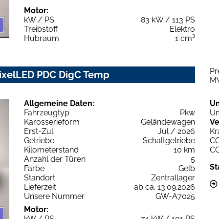
Motor:
kW / PS
83 kW / 113 PS
Treibstoff
Elektro
Hubraum
1 cm³
Pr
PixelLED PDC DigC Temp
M
Allgemeine Daten:
U
Fahrzeugtyp
Pkw
Um
Karosserieform
Geländewagen
Ve
Erst-Zul.
Jul / 2026
Kr
Getriebe
Schaltgetriebe
C
Kilometerstand
10 km
C
Anzahl der Türen
5
St
Farbe
Gelb
Standort
Zentrallager
Lieferzeit
ab ca. 13.09.2026
Unsere Nummer
GW-A7025
Motor:
kW / PS
74 kW / 101 PS