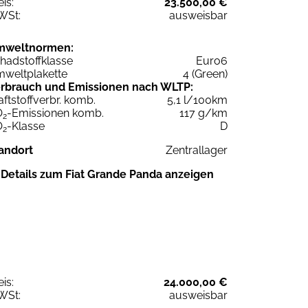
eis:
23.500,00 €
WSt:
ausweisbar
mweltnormen:
hadstoffklasse
Euro6
weltplakette
4 (Green)
rbrauch und Emissionen nach WLTP:
aftstoffverbr. komb.
5,1 l/100km
O
-Emissionen komb.
117 g/km
2
O
-Klasse
D
2
andort
Zentrallager
Details zum Fiat Grande Panda anzeigen
eis:
24.000,00 €
WSt:
ausweisbar