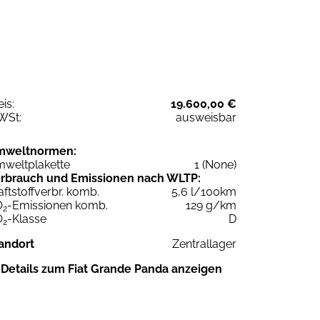
eis:
19.600,00 €
WSt:
ausweisbar
mweltnormen:
weltplakette
1 (None)
rbrauch und Emissionen nach WLTP:
aftstoffverbr. komb.
5,6 l/100km
O
-Emissionen komb.
129 g/km
2
O
-Klasse
D
2
andort
Zentrallager
Details zum Fiat Grande Panda anzeigen