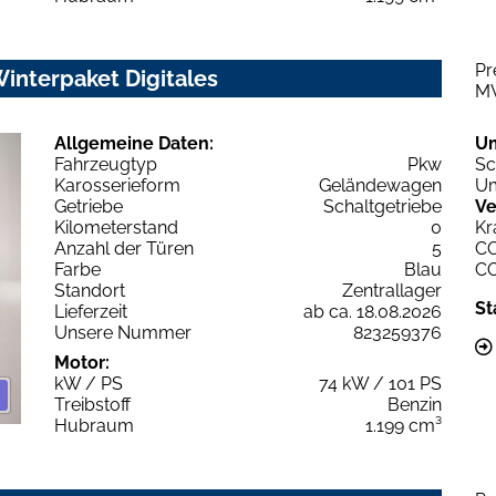
Pr
interpaket Digitales
M
Allgemeine Daten:
U
Fahrzeugtyp
Pkw
Sc
Karosserieform
Geländewagen
Um
Getriebe
Schaltgetriebe
Ve
Kilometerstand
0
Kr
Anzahl der Türen
5
C
Farbe
Blau
C
Standort
Zentrallager
St
Lieferzeit
ab ca. 18.08.2026
Unsere Nummer
823259376
Motor:
kW / PS
74 kW / 101 PS
Treibstoff
Benzin
Hubraum
1.199 cm³