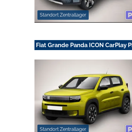
Standort Zentrallager
Fiat Grande Panda ICON CarPlay 
Standort Zentrallager