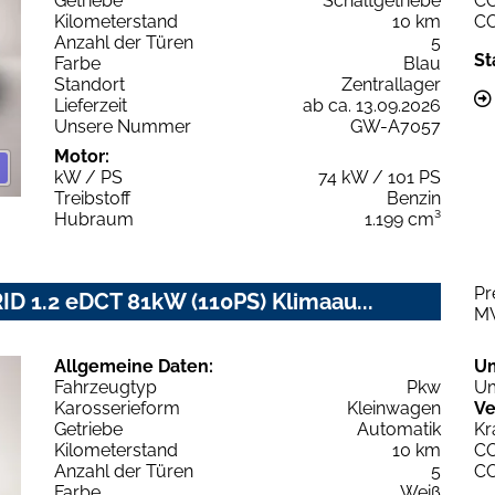
Getriebe
Schaltgetriebe
C
Kilometerstand
10 km
C
Anzahl der Türen
5
St
Farbe
Blau
Standort
Zentrallager
Lieferzeit
ab ca. 13.09.2026
Unsere Nummer
GW-A7057
Motor:
kW / PS
74 kW / 101 PS
Treibstoff
Benzin
Hubraum
1.199 cm³
Pr
D 1.2 eDCT 81kW (110PS) Klimaau...
M
Allgemeine Daten:
U
Fahrzeugtyp
Pkw
Um
Karosserieform
Kleinwagen
Ve
Getriebe
Automatik
Kr
Kilometerstand
10 km
C
Anzahl der Türen
5
C
Farbe
Weiß