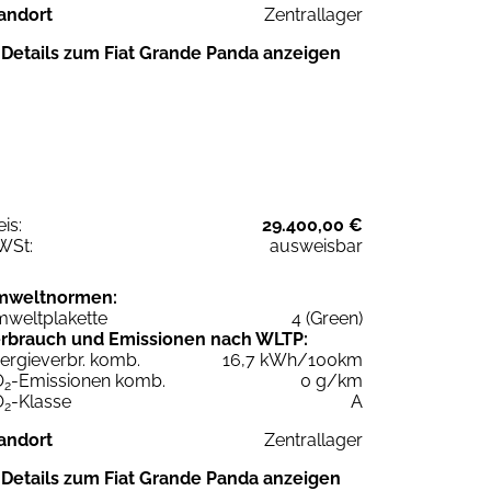
andort
Zentrallager
Details zum Fiat Grande Panda anzeigen
eis:
29.400,00 €
WSt:
ausweisbar
mweltnormen:
weltplakette
4 (Green)
rbrauch und Emissionen nach WLTP:
ergieverbr. komb.
16,7 kWh/100km
O
-Emissionen komb.
0 g/km
2
O
-Klasse
A
2
andort
Zentrallager
Details zum Fiat Grande Panda anzeigen