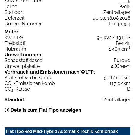
Anzahl der Türen
5
Farbe
Weiß
Standort
Zentrallager
Lieferzeit
ab ca. 18.08.2026
Unsere Nummer
T0040354
Motor:
kW / PS
96 kW / 131 PS
Treibstoff
Benzin
Hubraum
1.469 cm³
Umweltnormen:
Schadstoffklasse
Euro6d
Umweltplakette
4 (Green)
Verbrauch und Emissionen nach WLTP:
Kraftstoffverbr. komb.
5,1 l/100km
CO
-Emissionen komb.
117 g/km
2
CO
-Klasse
D
2
Standort
Zentrallager
Details zum Fiat Tipo anzeigen
Fiat Tipo Red Mild-Hybrid Automatik Tech & Komfortpak