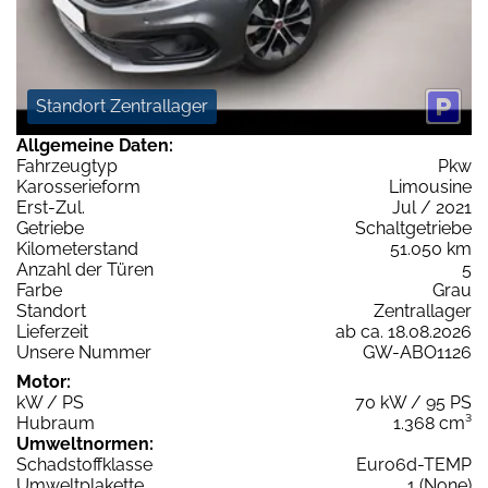
Standort Zentrallager
Allgemeine Daten:
Fahrzeugtyp
Pkw
Karosserieform
Limousine
Erst-Zul.
Jul / 2021
Getriebe
Schaltgetriebe
Kilometerstand
51.050 km
Anzahl der Türen
5
Farbe
Grau
Standort
Zentrallager
Lieferzeit
ab ca. 18.08.2026
Unsere Nummer
GW-ABO1126
Motor:
kW / PS
70 kW / 95 PS
Hubraum
1.368 cm³
Umweltnormen:
Schadstoffklasse
Euro6d-TEMP
Umweltplakette
1 (None)