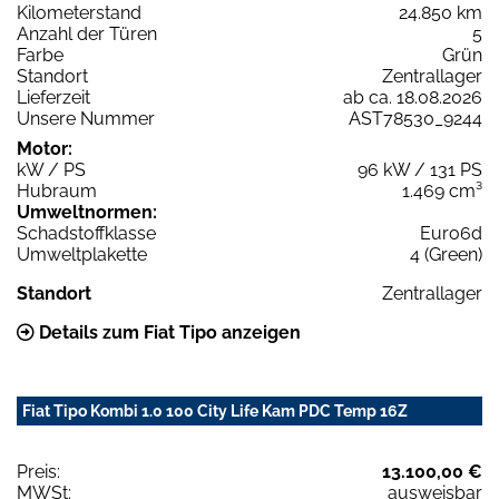
Kilometerstand
24.850 km
Anzahl der Türen
5
Farbe
Grün
Standort
Zentrallager
Lieferzeit
ab ca. 18.08.2026
Unsere Nummer
AST78530_9244
Motor:
kW / PS
96 kW / 131 PS
Hubraum
1.469 cm³
Umweltnormen:
Schadstoffklasse
Euro6d
Umweltplakette
4 (Green)
Standort
Zentrallager
Details zum Fiat Tipo anzeigen
Fiat Tipo Kombi 1.0 100 City Life Kam PDC Temp 16Z
Preis:
13.100,00 €
MWSt:
ausweisbar