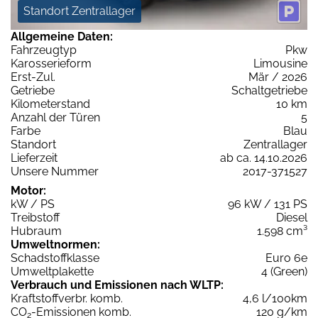
Standort Zentrallager
Allgemeine Daten:
Fahrzeugtyp
Pkw
Karosserieform
Limousine
Erst-Zul.
Mär / 2026
Getriebe
Schaltgetriebe
Kilometerstand
10 km
Anzahl der Türen
5
Farbe
Blau
Standort
Zentrallager
Lieferzeit
ab ca. 14.10.2026
Unsere Nummer
2017-371527
Motor:
kW / PS
96 kW / 131 PS
Treibstoff
Diesel
Hubraum
1.598 cm³
Umweltnormen:
Schadstoffklasse
Euro 6e
Umweltplakette
4 (Green)
Verbrauch und Emissionen nach WLTP:
Kraftstoffverbr. komb.
4,6 l/100km
CO
-Emissionen komb.
120 g/km
2