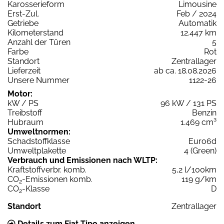
Karosserieform
Limousine
Erst-Zul.
Feb / 2024
Getriebe
Automatik
Kilometerstand
12.447 km
Anzahl der Türen
5
Farbe
Rot
Standort
Zentrallager
Lieferzeit
ab ca. 18.08.2026
Unsere Nummer
1122-26
Motor:
kW / PS
96 kW / 131 PS
Treibstoff
Benzin
Hubraum
1.469 cm³
Umweltnormen:
Schadstoffklasse
Euro6d
Umweltplakette
4 (Green)
Verbrauch und Emissionen nach WLTP:
Kraftstoffverbr. komb.
5,2 l/100km
CO
-Emissionen komb.
119 g/km
2
CO
-Klasse
D
2
Standort
Zentrallager
Details zum Fiat Tipo anzeigen