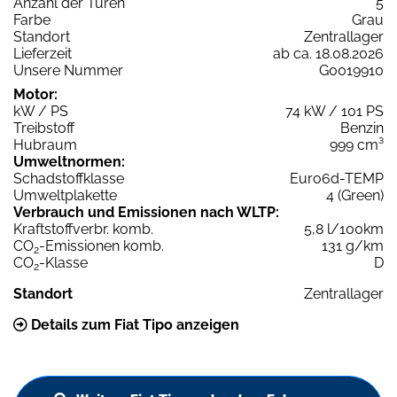
Anzahl der Türen
5
Farbe
Grau
Standort
Zentrallager
Lieferzeit
ab ca. 18.08.2026
Unsere Nummer
G0019910
Motor:
kW / PS
74 kW / 101 PS
Treibstoff
Benzin
Hubraum
999 cm³
Umweltnormen:
Schadstoffklasse
Euro6d-TEMP
Umweltplakette
4 (Green)
Verbrauch und Emissionen nach WLTP:
Kraftstoffverbr. komb.
5,8 l/100km
CO
-Emissionen komb.
131 g/km
2
CO
-Klasse
D
2
Standort
Zentrallager
Details zum Fiat Tipo anzeigen