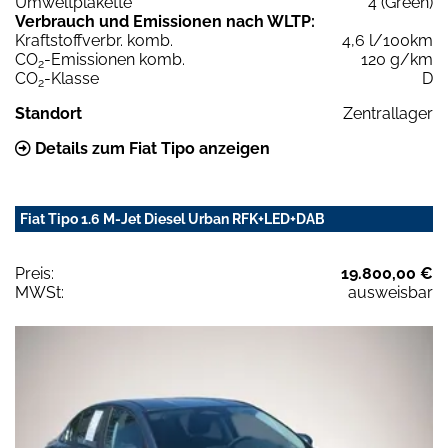
Umweltplakette
4 (Green)
Verbrauch und Emissionen nach WLTP:
Kraftstoffverbr. komb.
4,6 l/100km
CO
-Emissionen komb.
120 g/km
2
CO
-Klasse
D
2
Standort
Zentrallager
Details zum Fiat Tipo anzeigen
Fiat Tipo 1.6 M-Jet Diesel Urban RFK+LED+DAB
Preis:
19.800,00 €
MWSt:
ausweisbar