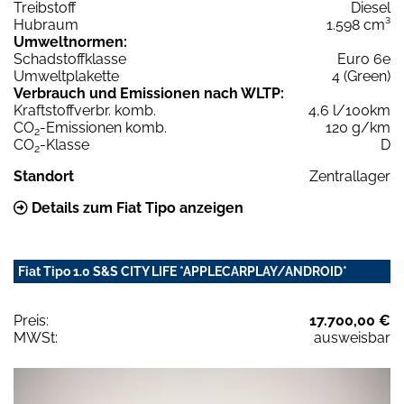
Treibstoff
Diesel
Hubraum
1.598 cm³
Umweltnormen:
Schadstoffklasse
Euro 6e
Umweltplakette
4 (Green)
Verbrauch und Emissionen nach WLTP:
Kraftstoffverbr. komb.
4,6 l/100km
CO
-Emissionen komb.
120 g/km
2
CO
-Klasse
D
2
Standort
Zentrallager
Details zum Fiat Tipo anzeigen
Fiat Tipo 1.0 S&S CITY LIFE *APPLECARPLAY/ANDROID*
Preis:
17.700,00 €
MWSt:
ausweisbar