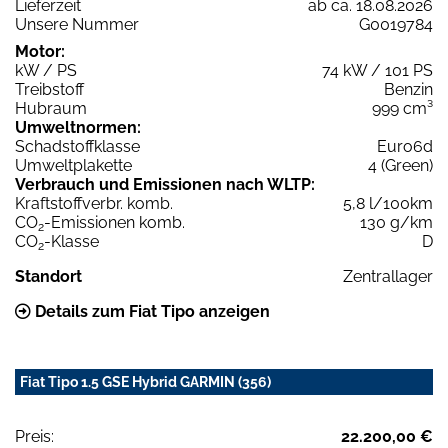
Lieferzeit
ab ca. 18.08.2026
Unsere Nummer
G0019784
Motor:
kW / PS
74 kW / 101 PS
Treibstoff
Benzin
Hubraum
999 cm³
Umweltnormen:
Schadstoffklasse
Euro6d
Umweltplakette
4 (Green)
Verbrauch und Emissionen nach WLTP:
Kraftstoffverbr. komb.
5,8 l/100km
CO
-Emissionen komb.
130 g/km
2
CO
-Klasse
D
2
Standort
Zentrallager
Details zum Fiat Tipo anzeigen
Fiat Tipo 1.5 GSE Hybrid GARMIN (356)
Preis:
22.200,00 €