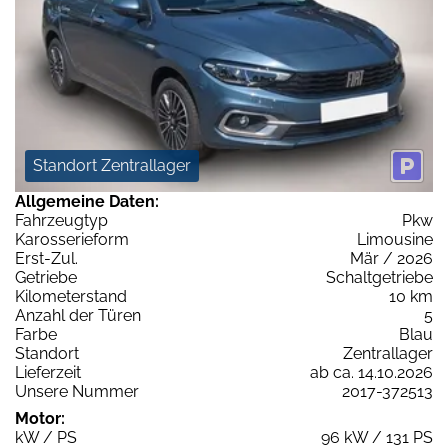
Standort Zentrallager
Allgemeine Daten:
Fahrzeugtyp
Pkw
Karosserieform
Limousine
Erst-Zul.
Mär / 2026
Getriebe
Schaltgetriebe
Kilometerstand
10 km
Anzahl der Türen
5
Farbe
Blau
Standort
Zentrallager
Lieferzeit
ab ca. 14.10.2026
Unsere Nummer
2017-372513
Motor:
kW / PS
96 kW / 131 PS