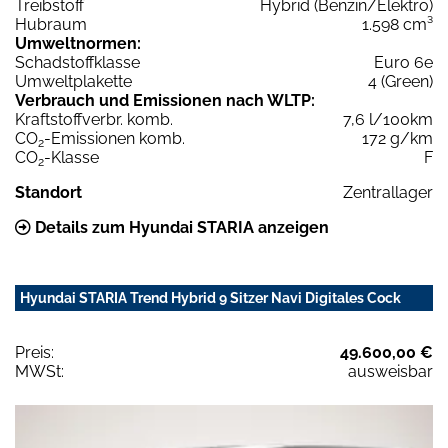
Treibstoff
Hybrid (Benzin/Elektro)
Hubraum
1.598 cm³
Umweltnormen:
Schadstoffklasse
Euro 6e
Umweltplakette
4 (Green)
Verbrauch und Emissionen nach WLTP:
Kraftstoffverbr. komb.
7,6 l/100km
CO
-Emissionen komb.
172 g/km
2
CO
-Klasse
F
2
Standort
Zentrallager
Details zum Hyundai STARIA anzeigen
Hyundai STARIA Trend Hybrid 9 Sitzer Navi Digitales Cock
Preis:
49.600,00 €
MWSt:
ausweisbar