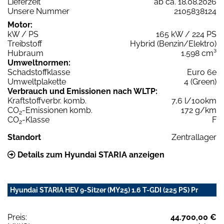
Lieferzeit
ab ca. 18.08.2026
Unsere Nummer
2105838124
Motor:
kW / PS
165 kW / 224 PS
Treibstoff
Hybrid (Benzin/Elektro)
Hubraum
1.598 cm³
Umweltnormen:
Schadstoffklasse
Euro 6e
Umweltplakette
4 (Green)
Verbrauch und Emissionen nach WLTP:
Kraftstoffverbr. komb.
7,6 l/100km
CO
-Emissionen komb.
172 g/km
2
CO
-Klasse
F
2
Standort
Zentrallager
Details zum Hyundai STARIA anzeigen
Hyundai STARIA HEV 9-Sitzer (MY25) 1.6 T-GDI (225 PS) Pr
Preis:
44.700,00 €