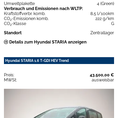
Umweltplakette
4 (Green)
Verbrauch und Emissionen nach WLTP:
Kraftstoffverbr. komb.
8,5 l/100km
CO
-Emissionen komb.
222 g/km
2
CO
-Klasse
G
2
Standort
Zentrallager
Details zum Hyundai STARIA anzeigen
Hyundai STARIA 1.6 T-GDI HEV Trend
Preis:
43.500,00 €
MWSt:
ausweisbar