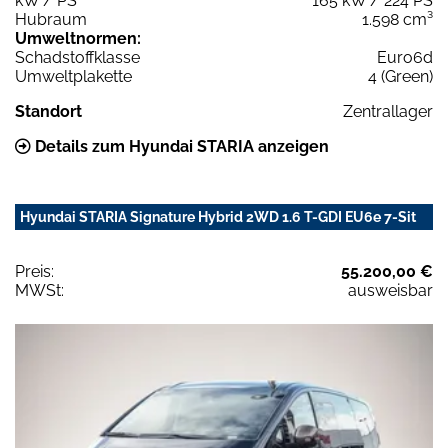
kW / PS
165 kW / 224 PS
Hubraum
1.598 cm³
Umweltnormen:
Schadstoffklasse
Euro6d
Umweltplakette
4 (Green)
Standort
Zentrallager
Details zum Hyundai STARIA anzeigen
Hyundai STARIA Signature Hybrid 2WD 1.6 T-GDI EU6e 7-Sit
Preis:
55.200,00 €
MWSt:
ausweisbar