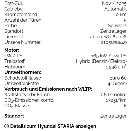
Erst-Zul.
Nov / 2025
Getriebe
Automatik
Kilometerstand
10 km
Anzahl der Türen
5
Farbe
Schwarz
Standort
Zentrallager
Lieferzeit
ab ca. 18.08.2026
Unsere Nummer
2105828849
Motor:
kW / PS
165 kW / 224 PS
Treibstoff
Hybrid (Benzin/Elektro)
Hubraum
1.598 cm³
Umweltnormen:
Schadstoffklasse
Euro 6e
Umweltplakette
4 (Green)
Verbrauch und Emissionen nach WLTP:
Kraftstoffverbr. komb.
7,6 l/100km
CO
-Emissionen komb.
172 g/km
2
CO
-Klasse
F
2
Standort
Zentrallager
Details zum Hyundai STARIA anzeigen