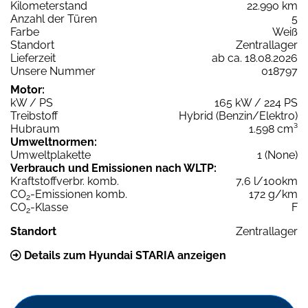
Kilometerstand
22.990 km
Anzahl der Türen
5
Farbe
Weiß
Standort
Zentrallager
Lieferzeit
ab ca. 18.08.2026
Unsere Nummer
018797
Motor:
kW / PS
165 kW / 224 PS
Treibstoff
Hybrid (Benzin/Elektro)
Hubraum
1.598 cm³
Umweltnormen:
Umweltplakette
1 (None)
Verbrauch und Emissionen nach WLTP:
Kraftstoffverbr. komb.
7,6 l/100km
CO
-Emissionen komb.
172 g/km
2
CO
-Klasse
F
2
Standort
Zentrallager
Details zum Hyundai STARIA anzeigen