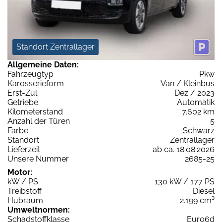
Standort Zentrallager
Allgemeine Daten:
Fahrzeugtyp
Pkw
Karosserieform
Van / Kleinbus
Erst-Zul.
Dez / 2023
Getriebe
Automatik
Kilometerstand
7.602 km
Anzahl der Türen
5
Farbe
Schwarz
Standort
Zentrallager
Lieferzeit
ab ca. 18.08.2026
Unsere Nummer
2685-25
Motor:
kW / PS
130 kW / 177 PS
Treibstoff
Diesel
Hubraum
2.199 cm³
Umweltnormen:
Schadstoffklasse
Euro6d