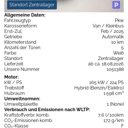
Standort Zentrallager
Allgemeine Daten:
Fahrzeugtyp
Pkw
Karosserieform
Van / Kleinbus
Erst-Zul.
Feb / 2025
Getriebe
Automatik
Kilometerstand
10 km
Anzahl der Türen
5
Farbe
Weiß
Standort
Zentrallager
Lieferzeit
ab ca. 18.08.2026
Unsere Nummer
1051388
Motor:
kW / PS
165 kW / 224 PS
Treibstoff
Hybrid (Benzin/Elektro)
Hubraum
1.598 cm³
Umweltnormen:
Umweltplakette
1 (None)
Verbrauch und Emissionen nach WLTP:
Kraftstoffverbr. komb.
7,6 l/100km
CO
-Emissionen komb.
172 g/km
2
CO
-Klasse
F
2