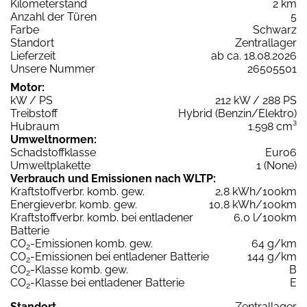
Kilometerstand
2 km
Anzahl der Türen
5
Farbe
Schwarz
Standort
Zentrallager
Lieferzeit
ab ca. 18.08.2026
Unsere Nummer
26505501
Motor:
kW / PS
212 kW / 288 PS
Treibstoff
Hybrid (Benzin/Elektro)
Hubraum
1.598 cm³
Umweltnormen:
Schadstoffklasse
Euro6
Umweltplakette
1 (None)
Verbrauch und Emissionen nach WLTP:
Kraftstoffverbr. komb. gew.
2,8 kWh/100km
Energieverbr. komb. gew.
10,8 kWh/100km
Kraftstoffverbr. komb. bei entladener
6,0 l/100km
Batterie
CO
-Emissionen komb. gew.
64 g/km
2
CO
-Emissionen bei entladener Batterie
144 g/km
2
CO
-Klasse komb. gew.
B
2
CO
-Klasse bei entladener Batterie
E
2
Standort
Zentrallager