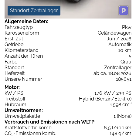
Standort Zentrallager
Allgemeine Daten:
Fahrzeugtyp
Pkw
Karosserieform
Geländewagen
Erst-Zul.
Jun / 2026
Getriebe
Automatik
Kilometerstand
10 km
Anzahl der Türen
5
Farbe
Grau
Standort
Zentrallager
Lieferzeit
ab ca. 18.08.2026
Unsere Nummer
185651
Motor:
kW / PS
176 kW / 239 PS
Treibstoff
Hybrid (Benzin/Elektro)
Hubraum
1.598 cm³
Umweltnormen:
Umweltplakette
1 (None)
Verbrauch und Emissionen nach WLTP:
Kraftstoffverbr. komb.
6,5 l/100km
CO
-Emissionen komb.
148 g/km
2