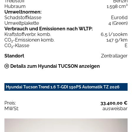
Treibstoff
Benzin
Hubraum
1.598 cm³
Umweltnormen:
Schadstoffklasse
Euro6d
Umweltplakette
4 (Green)
Verbrauch und Emissionen nach WLTP:
Kraftstoffverbr. komb.
6,5 l/100km
CO
-Emissionen komb.
147 g/km
2
CO
-Klasse
E
2
Standort
Zentrallager
Details zum Hyundai TUCSON anzeigen
Hyundai Tucson Trend 1.6 T-GDI 150PS Automatik TZ 2026
Preis:
33.400,00 €
MWSt:
ausweisbar