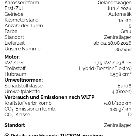
Karosserieform
Geländewagen
Erst-Zul.
Jun / 2026
Getriebe
Automatik
Kilometerstand
15 km
Anzahl der Türen
5
Farbe
Grau
Standort
Zentrallager
Lieferzeit
ab ca. 18.08.2026
Unsere Nummer
357952
Motor:
kW / PS
175 kW / 238 PS
Treibstoff
Hybrid (Benzin/Elektro)
Hubraum
1.598 cm³
Umweltnormen:
Schadstoffklasse
Euro6
Umweltplakette
4 (Green)
Verbrauch und Emissionen nach WLTP:
Kraftstoffverbr. komb.
5,8 l/100km
CO
-Emissionen komb.
131 g/km
2
CO
-Klasse
D
2
Standort
Zentrallager
Details zum Hyundai TUCSON anzeigen