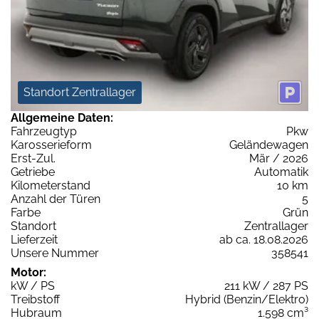
Standort Zentrallager
Allgemeine Daten:
Fahrzeugtyp
Pkw
Karosserieform
Geländewagen
Erst-Zul.
Mär / 2026
Getriebe
Automatik
Kilometerstand
10 km
Anzahl der Türen
5
Farbe
Grün
Standort
Zentrallager
Lieferzeit
ab ca. 18.08.2026
Unsere Nummer
358541
Motor:
kW / PS
211 kW / 287 PS
Treibstoff
Hybrid (Benzin/Elektro)
Hubraum
1.598 cm³