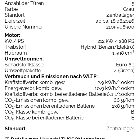
Anzahl der Türen
5
Farbe
Grau
Standort
Zentrallager
Lieferzeit
ab ca. 18.08.2026
Unsere Nummer
2105908900
Motor:
kW / PS
212 kW / 288 PS
Treibstoff
Hybrid (Benzin/Elektro)
Hubraum
1.598 cm³
Umweltnormen:
Schadstoffklasse
Euro 6e
Umweltplakette
4 (Green)
Verbrauch und Emissionen nach WLTP:
Kraftstoffverbr. komb. gew.
2,9 kWh/100km
Energieverbr. komb. gew.
10,9 kWh/100km
Kraftstoffverbr. komb. bei entladener Batterie
6,1 l/100km
CO
-Emissionen komb. gew.
66 g/km
2
CO
-Emissionen bei entladener Batterie
138 g/km
2
CO
-Klasse komb. gew.
B
2
CO
-Klasse bei entladener Batterie
E
2
Standort
Zentrallager