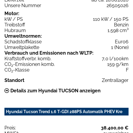
Unsere Nummer
26505026
Motor:
kW / PS
110 kW / 150 PS
Treibstoff
Benzin
Hubraum
1.598 cm³
Umweltnormen:
Schadstoffklasse
Euro6
Umweltplakette
1 (None)
Verbrauch und Emissionen nach WLTP:
Kraftstoffverbr. komb.
7,0 l/100km
CO
-Emissionen komb.
159 g/km
2
CO
-Klasse
F
2
Standort
Zentrallager
Details zum Hyundai TUCSON anzeigen
Hyundai Tucson Trend 1.6 T-GDI 288PS Automatik PHEV Kre
Preis:
38.400,00 €