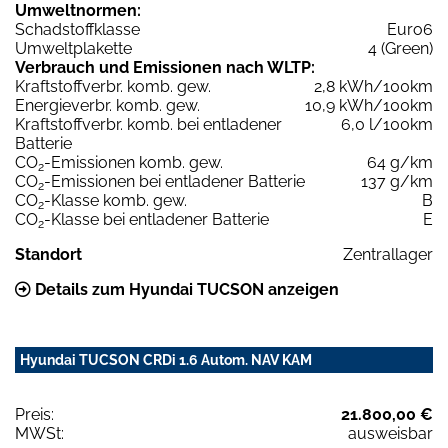
Umweltnormen:
Schadstoffklasse
Euro6
Umweltplakette
4 (Green)
Verbrauch und Emissionen nach WLTP:
Kraftstoffverbr. komb. gew.
2,8 kWh/100km
Energieverbr. komb. gew.
10,9 kWh/100km
Kraftstoffverbr. komb. bei entladener
6,0 l/100km
Batterie
CO
-Emissionen komb. gew.
64 g/km
2
CO
-Emissionen bei entladener Batterie
137 g/km
2
CO
-Klasse komb. gew.
B
2
CO
-Klasse bei entladener Batterie
E
2
Standort
Zentrallager
Details zum Hyundai TUCSON anzeigen
Hyundai TUCSON CRDi 1.6 Autom. NAV KAM
Preis:
21.800,00 €
MWSt:
ausweisbar