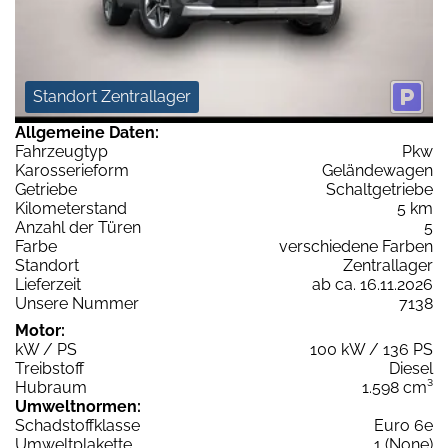
Standort Zentrallager
Allgemeine Daten:
Fahrzeugtyp
Pkw
Karosserieform
Geländewagen
Getriebe
Schaltgetriebe
Kilometerstand
5 km
Anzahl der Türen
5
Farbe
verschiedene Farben
Standort
Zentrallager
Lieferzeit
ab ca. 16.11.2026
Unsere Nummer
7138
Motor:
kW / PS
100 kW / 136 PS
Treibstoff
Diesel
Hubraum
1.598 cm³
Umweltnormen:
Schadstoffklasse
Euro 6e
Umweltplakette
1 (None)