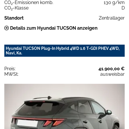
CO
-Emissionen komb.
130 g/km
2
CO
-Klasse
D
2
Standort
Zentrallager
Details zum Hyundai TUCSON anzeigen
Hyundai TUCSON Plug-In Hybrid 4WD 1.6 T-GDI PHEV 4WD,
Navi, Ka.
Preis:
41.900,00 €
MWSt:
ausweisbar