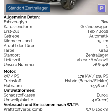
Standort Zentrallager
Allgemeine Daten:
Fahrzeugtyp
Pkw
Karosserieform
Geländewagen
Erst-Zul.
Feb / 2026
Getriebe
Automatik
Kilometerstand
15 km
Anzahl der Türen
5
Farbe
Grau
Standort
Zentrallager
Lieferzeit
ab ca. 18.08.2026
Unsere Nummer
2661428
Motor:
kW / PS
175 kW / 238 PS
Treibstoff
Hybrid (Benzin/Elektro)
Hubraum
1.598 cm³
Umweltnormen:
Schadstoffklasse
Euro6
Umweltplakette
4 (Green)
Verbrauch und Emissionen nach WLTP:
Kraftstoffverbr. komb.
5,7 l/100km