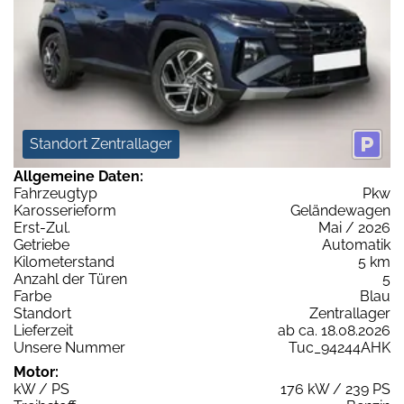
Standort Zentrallager
Allgemeine Daten:
Fahrzeugtyp
Pkw
Karosserieform
Geländewagen
Erst-Zul.
Mai / 2026
Getriebe
Automatik
Kilometerstand
5 km
Anzahl der Türen
5
Farbe
Blau
Standort
Zentrallager
Lieferzeit
ab ca. 18.08.2026
Unsere Nummer
Tuc_94244AHK
Motor:
kW / PS
176 kW / 239 PS