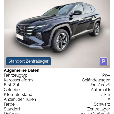
Standort Zentrallager
Allgemeine Daten:
Fahrzeugtyp
Pkw
Karosserieform
Geländewagen
Erst-Zul.
Jan / 2026
Getriebe
Automatik
Kilometerstand
2 km
Anzahl der Türen
5
Farbe
Schwarz
Standort
Zentrallager
Lieferzeit
ab ca. 18.08.2026