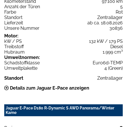
Kilometerstand
97.100 km
Anzahl der Türen
5
Farbe
Rot
Standort
Zentrallager
Lieferzeit
ab ca. 18.08.2026
Unsere Nummer
30836
Motor:
kW / PS
132 kW / 179 PS
Treibstoff
Diesel
Hubraum
1.999 cm³
Umweltnormen:
Schadstoffklasse
Euro6d-TEMP
Umweltplakette
4 (Green)
Standort
Zentrallager
Details zum Jaguar E-Pace anzeigen
Jaguar E-Pace D180 R-Dynamic S AWD Panorama/Winter
Kame