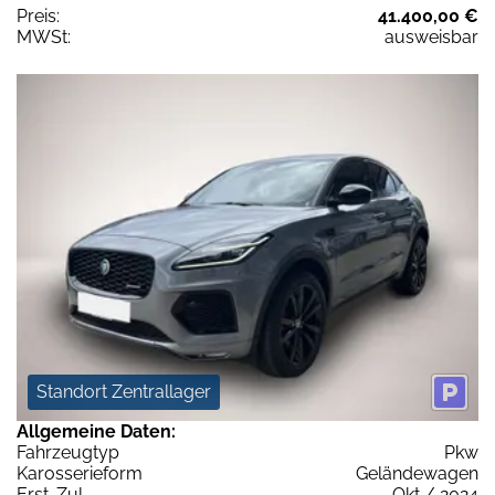
Preis:
41.400,00 €
MWSt:
ausweisbar
Standort Zentrallager
Allgemeine Daten:
Fahrzeugtyp
Pkw
Karosserieform
Geländewagen
Erst-Zul.
Okt / 2024