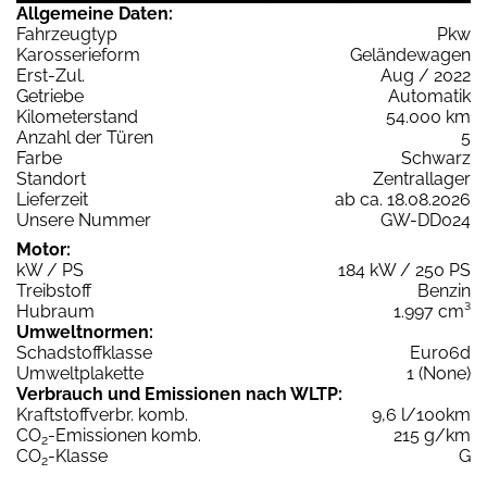
Allgemeine Daten:
Fahrzeugtyp
Pkw
Karosserieform
Geländewagen
Erst-Zul.
Aug / 2022
Getriebe
Automatik
Kilometerstand
54.000 km
Anzahl der Türen
5
Farbe
Schwarz
Standort
Zentrallager
Lieferzeit
ab ca. 18.08.2026
Unsere Nummer
GW-DD024
Motor:
kW / PS
184 kW / 250 PS
Treibstoff
Benzin
Hubraum
1.997 cm³
Umweltnormen:
Schadstoffklasse
Euro6d
Umweltplakette
1 (None)
Verbrauch und Emissionen nach WLTP:
Kraftstoffverbr. komb.
9,6 l/100km
CO
-Emissionen komb.
215 g/km
2
CO
-Klasse
G
2