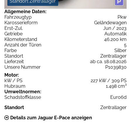
Standort Zentrallager
Allgemeine Daten:
Fahrzeugtyp
Pkw
Karosserieform
Geländewagen
Erst-Zul.
Jun / 2023
Getriebe
Automatik
Kilometerstand
46.200 km
Anzahl der Türen
5
Farbe
Silber
Standort
Zentrallager
Lieferzeit
ab ca. 18.08.2026
Unsere Nummer
P1039830
Motor:
kW / PS
227 kW / 309 PS
Hubraum
1.498 cm³
Umweltnormen:
Schadstoffklasse
Euro6d
Standort
Zentrallager
Details zum Jaguar E-Pace anzeigen