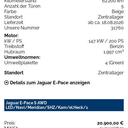
Kilometerstand
62.200 km
Anzahl der Türen
5
Farbe
Beige
Standort
Zentrallager
Lieferzeit
ab ca. 18.08.2026
Unsere Nummer
31760
Motor:
kW / PS
147 kW / 200 PS
Treibstoff
Benzin
Hubraum
1.997 cm³
Umweltnormen:
Umweltplakette
4 (Green)
Standort
Zentrallager
Details zum Jaguar E-Pace anzeigen
Jaguar E-Pace S AWD
LED/Navi/Meridian/SHZ/Kam/el.Heck/1
Preis:
20.900,00 €