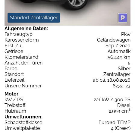
Standort Zentrallager
Allgemeine Daten:
Fahrzeugtyp
Pkw
Karosserieform
Geländewagen
Erst-Zul.
Sep / 2020
Getriebe
Automatik
Kilometerstand
56.449 km
Anzahl der Türen
5
Farbe
Silber
Standort
Zentrallager
Lieferzeit
ab ca. 18.08.2026
Unsere Nummer
6232-23
Motor:
kW / PS
221 kW / 300 PS
Treibstoff
Diesel
Hubraum
2.993 cm³
Umweltnormen:
Schadstoffklasse
Euro6d-TEMP
Umweltplakette
4 (Green)