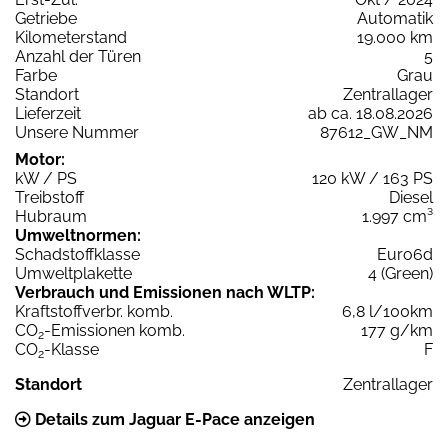
Getriebe
Automatik
Kilometerstand
19.000 km
Anzahl der Türen
5
Farbe
Grau
Standort
Zentrallager
Lieferzeit
ab ca. 18.08.2026
Unsere Nummer
87612_GW_NM
Motor:
kW / PS
120 kW / 163 PS
Treibstoff
Diesel
Hubraum
1.997 cm³
Umweltnormen:
Schadstoffklasse
Euro6d
Umweltplakette
4 (Green)
Verbrauch und Emissionen nach WLTP:
Kraftstoffverbr. komb.
6,8 l/100km
CO
-Emissionen komb.
177 g/km
2
CO
-Klasse
F
2
Standort
Zentrallager
Details zum Jaguar E-Pace anzeigen