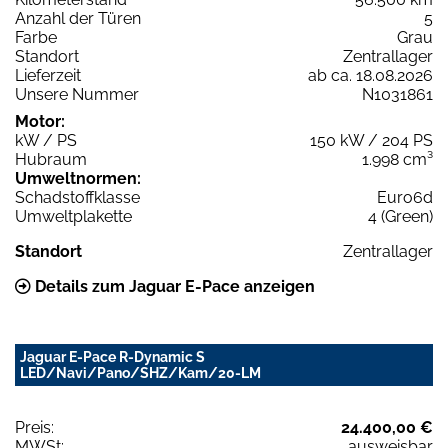
Anzahl der Türen
5
Farbe
Grau
Standort
Zentrallager
Lieferzeit
ab ca. 18.08.2026
Unsere Nummer
N1031861
Motor:
kW / PS
150 kW / 204 PS
Hubraum
1.998 cm³
Umweltnormen:
Schadstoffklasse
Euro6d
Umweltplakette
4 (Green)
Standort
Zentrallager
Details zum Jaguar E-Pace anzeigen
Jaguar E-Pace R-Dynamic S
LED/Navi/Pano/SHZ/Kam/20-LM
Preis:
24.400,00 €
MWSt:
ausweisbar