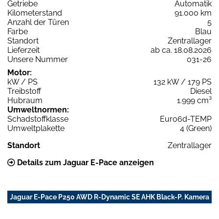
Getriebe
Automatik
Kilometerstand
91.000 km
Anzahl der Türen
5
Farbe
Blau
Standort
Zentrallager
Lieferzeit
ab ca. 18.08.2026
Unsere Nummer
031-26
Motor:
kW / PS
132 kW / 179 PS
Treibstoff
Diesel
Hubraum
1.999 cm³
Umweltnormen:
Schadstoffklasse
Euro6d-TEMP
Umweltplakette
4 (Green)
Standort
Zentrallager
Details zum Jaguar E-Pace anzeigen
Jaguar E-Pace P250 AWD R-Dynamic SE AHK Black-P. Kamera