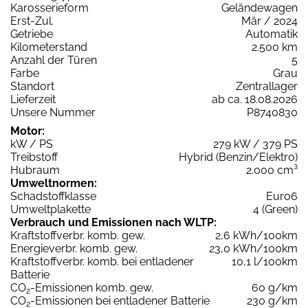
Karosserieform
Geländewagen
Erst-Zul.
Mär / 2024
Getriebe
Automatik
Kilometerstand
2.500 km
Anzahl der Türen
5
Farbe
Grau
Standort
Zentrallager
Lieferzeit
ab ca. 18.08.2026
Unsere Nummer
P8740830
Motor:
kW / PS
279 kW / 379 PS
Treibstoff
Hybrid (Benzin/Elektro)
Hubraum
2.000 cm³
Umweltnormen:
Schadstoffklasse
Euro6
Umweltplakette
4 (Green)
Verbrauch und Emissionen nach WLTP:
Kraftstoffverbr. komb. gew.
2,6 kWh/100km
Energieverbr. komb. gew.
23,0 kWh/100km
Kraftstoffverbr. komb. bei entladener
10,1 l/100km
Batterie
CO
-Emissionen komb. gew.
60 g/km
2
CO
-Emissionen bei entladener Batterie
230 g/km
2