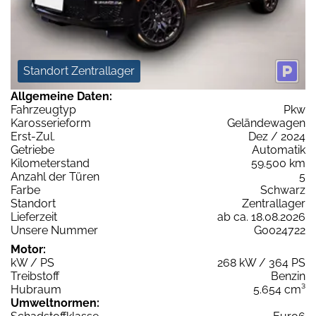
Standort Zentrallager
Allgemeine Daten:
Fahrzeugtyp
Pkw
Karosserieform
Geländewagen
Erst-Zul.
Dez / 2024
Getriebe
Automatik
Kilometerstand
59.500 km
Anzahl der Türen
5
Farbe
Schwarz
Standort
Zentrallager
Lieferzeit
ab ca. 18.08.2026
Unsere Nummer
G0024722
Motor:
kW / PS
268 kW / 364 PS
Treibstoff
Benzin
Hubraum
5.654 cm³
Umweltnormen: