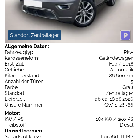
Standort Zentrallager
Allgemeine Daten:
Fahrzeugtyp
Pkw
Karosserieform
Geländewagen
Erst-Zul.
Feb / 2018
Getriebe
Automatik
Kilometerstand
86.600 km
Anzahl der Türen
5
Farbe
Grau
Standort
Zentrallager
Lieferzeit
ab ca. 18.08.2026
Unsere Nummer
GW-1-26386
Motor:
kW / PS
184 kW / 250 PS
Treibstoff
Diesel
Umweltnormen:
Schadstoffklasse
Euro6d-TEMP