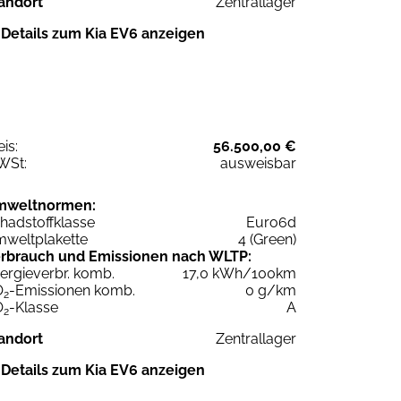
andort
Zentrallager
Details zum Kia EV6 anzeigen
eis:
56.500,00 €
WSt:
ausweisbar
mweltnormen:
hadstoffklasse
Euro6d
weltplakette
4 (Green)
rbrauch und Emissionen nach WLTP:
ergieverbr. komb.
17,0 kWh/100km
O
-Emissionen komb.
0 g/km
2
O
-Klasse
A
2
andort
Zentrallager
Details zum Kia EV6 anzeigen