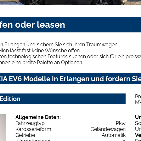
fen oder leasen
n Erlangen und sichern Sie sich Ihren Traumwagen.
len lässt fast keine Wünsche offen.
en technologischen Features suchen oder sich für ein preiswe
hnen eine breite Palette an Optionen.
IA EV6 Modelle in Erlangen und fordern Sie
Pr
Edition
M
Allgemeine Daten:
U
Fahrzeugtyp
Pkw
Sc
Karosserieform
Geländewagen
Um
Getriebe
Automatik
Ve