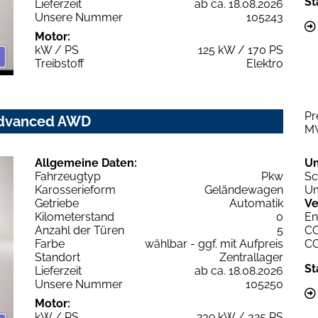
St
Lieferzeit
ab ca. 18.08.2026
Unsere Nummer
105243
Motor:
kW / PS
125 kW / 170 PS
Treibstoff
Elektro
Pr
 Advanced AWD
M
Allgemeine Daten:
U
Fahrzeugtyp
Pkw
Sc
Karosserieform
Geländewagen
Um
Getriebe
Automatik
Ve
Kilometerstand
0
En
Anzahl der Türen
5
C
Farbe
wählbar - ggf. mit Aufpreis
C
Standort
Zentrallager
St
Lieferzeit
ab ca. 18.08.2026
Unsere Nummer
105250
Motor:
kW / PS
239 kW / 325 PS