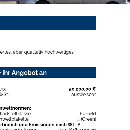
rtes, aber qualitativ hochwertiges
 Ihr Angebot an
eis:
50.200,00 €
WSt:
ausweisbar
mweltnormen:
hadstoffklasse
Euro6d
weltplakette
4 (Green)
rbrauch und Emissionen nach WLTP: