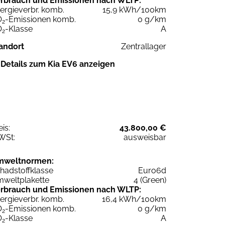
rbrauch und Emissionen nach WLTP:
ergieverbr. komb.
15,9 kWh/100km
O
-Emissionen komb.
0 g/km
2
O
-Klasse
A
2
andort
Zentrallager
Details zum Kia EV6 anzeigen
eis:
43.800,00 €
WSt:
ausweisbar
mweltnormen:
hadstoffklasse
Euro6d
weltplakette
4 (Green)
rbrauch und Emissionen nach WLTP:
ergieverbr. komb.
16,4 kWh/100km
O
-Emissionen komb.
0 g/km
2
O
-Klasse
A
2