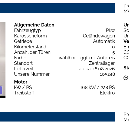
Pr
M
Allgemeine Daten:
U
Fahrzeugtyp
Pkw
Sc
Karosserieform
Geländewagen
Um
Getriebe
Automatik
Ve
Kilometerstand
0
En
Anzahl der Türen
5
C
Farbe
wählbar - ggf. mit Aufpreis
C
Standort
Zentrallager
St
Lieferzeit
ab ca. 18.08.2026
Unsere Nummer
105248
Motor:
kW / PS
168 kW / 228 PS
Treibstoff
Elektro
Pr
M