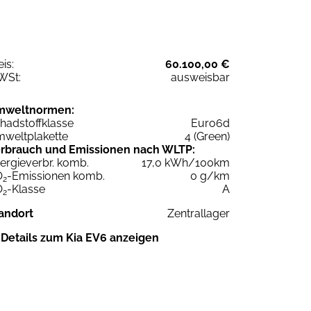
eis:
60.100,00 €
WSt:
ausweisbar
mweltnormen:
hadstoffklasse
Euro6d
weltplakette
4 (Green)
rbrauch und Emissionen nach WLTP:
ergieverbr. komb.
17,0 kWh/100km
O
-Emissionen komb.
0 g/km
2
O
-Klasse
A
2
andort
Zentrallager
Details zum Kia EV6 anzeigen