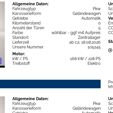
Allgemeine Daten:
U
Fahrzeugtyp
Pkw
Sc
Karosserieform
Geländewagen
Um
Getriebe
Automatik
Ve
Kilometerstand
0
En
Anzahl der Türen
5
C
Farbe
wählbar - ggf. mit Aufpreis
C
Standort
Zentrallager
St
Lieferzeit
ab ca. 18.08.2026
Unsere Nummer
105245
Motor:
kW / PS
168 kW / 228 PS
Treibstoff
Elektro
Pr
M
Allgemeine Daten:
U
Fahrzeugtyp
Pkw
Sc
Karosserieform
Geländewagen
Um