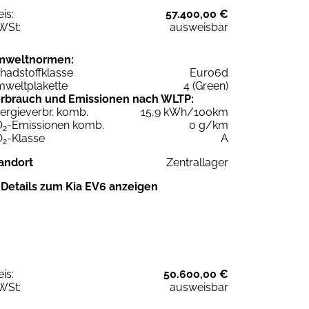
eis:
57.400,00 €
WSt:
ausweisbar
mweltnormen:
hadstoffklasse
Euro6d
weltplakette
4 (Green)
rbrauch und Emissionen nach WLTP:
ergieverbr. komb.
15,9 kWh/100km
O
-Emissionen komb.
0 g/km
2
O
-Klasse
A
2
andort
Zentrallager
Details zum Kia EV6 anzeigen
eis:
50.600,00 €
WSt:
ausweisbar