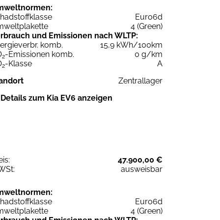
mweltnormen:
hadstoffklasse
Euro6d
weltplakette
4 (Green)
rbrauch und Emissionen nach WLTP:
ergieverbr. komb.
15,9 kWh/100km
O
-Emissionen komb.
0 g/km
2
O
-Klasse
A
2
andort
Zentrallager
Details zum Kia EV6 anzeigen
eis:
47.900,00 €
WSt:
ausweisbar
mweltnormen:
hadstoffklasse
Euro6d
weltplakette
4 (Green)