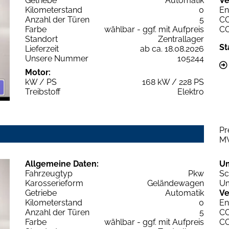
Getriebe
Automatik
Ve
Kilometerstand
0
En
Anzahl der Türen
5
C
Farbe
wählbar - ggf. mit Aufpreis
C
Standort
Zentrallager
St
Lieferzeit
ab ca. 18.08.2026
Unsere Nummer
105244
Motor:
kW / PS
168 kW / 228 PS
Treibstoff
Elektro
Pr
M
Allgemeine Daten:
U
Fahrzeugtyp
Pkw
Sc
Karosserieform
Geländewagen
Um
Getriebe
Automatik
Ve
Kilometerstand
0
En
Anzahl der Türen
5
C
Farbe
wählbar - ggf. mit Aufpreis
C