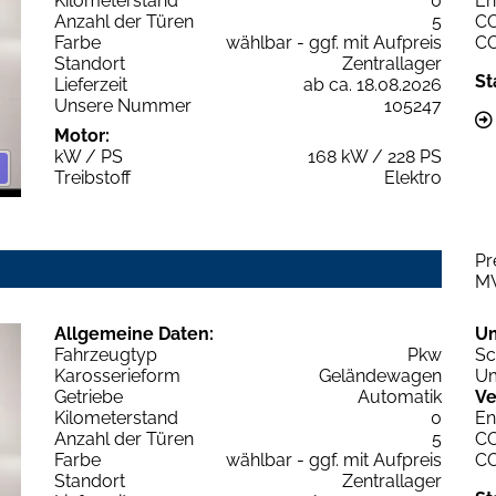
Kilometerstand
0
En
Anzahl der Türen
5
C
Farbe
wählbar - ggf. mit Aufpreis
C
Standort
Zentrallager
St
Lieferzeit
ab ca. 18.08.2026
Unsere Nummer
105247
Motor:
kW / PS
168 kW / 228 PS
Treibstoff
Elektro
Pr
M
Allgemeine Daten:
U
Fahrzeugtyp
Pkw
Sc
Karosserieform
Geländewagen
Um
Getriebe
Automatik
Ve
Kilometerstand
0
En
Anzahl der Türen
5
C
Farbe
wählbar - ggf. mit Aufpreis
C
Standort
Zentrallager