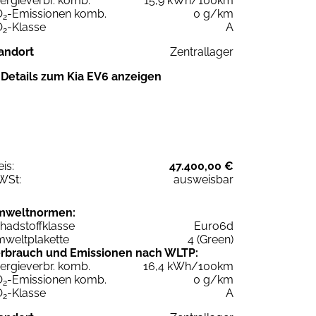
ergieverbr. komb.
15,9 kWh/100km
O
-Emissionen komb.
0 g/km
2
O
-Klasse
A
2
andort
Zentrallager
Details zum Kia EV6 anzeigen
eis:
47.400,00 €
WSt:
ausweisbar
mweltnormen:
hadstoffklasse
Euro6d
weltplakette
4 (Green)
rbrauch und Emissionen nach WLTP:
ergieverbr. komb.
16,4 kWh/100km
O
-Emissionen komb.
0 g/km
2
O
-Klasse
A
2