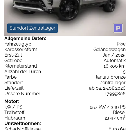
Standort Zentrallager
Allgemeine Daten:
Fahrzeugtyp
Pkw
Karosserieform
Geländewagen
Erst-Zul.
Jan / 2025
Getriebe
Automatik
Kilometerstand
16.300 km
Anzahl der Türen
5
Farbe
lantau bronze
Standort
Zentrallager
Lieferzeit
ab ca. 25.08.2026
Unsere Nummer
17999806
Motor:
kW / PS
257 kW / 349 PS
Treibstoff
Diesel
Hubraum
2.997 cm³
Umweltnormen:
Schadstoffklasse
Euro 6e