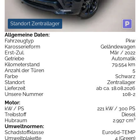
Standort Zentrallager
Allgemeine Daten:
Fahrzeugtyp
Pkw
Karosserieform
Geländewagen
Erst-Zul.
Mär / 2022
Getriebe
Automatik
Kilometerstand
79.554 km
Anzahl der Türen
5
Farbe
Schwarz
Standort
Zentrallager
Lieferzeit
ab ca. 18.08.2026
Unsere Nummer
108-2
Motor:
kW / PS
221 kW / 300 PS
Treibstoff
Diesel
Hubraum
2.997 cm³
Umweltnormen:
Schadstoffklasse
Euro6d-TEMP
Umweltplakette
4 (Green)