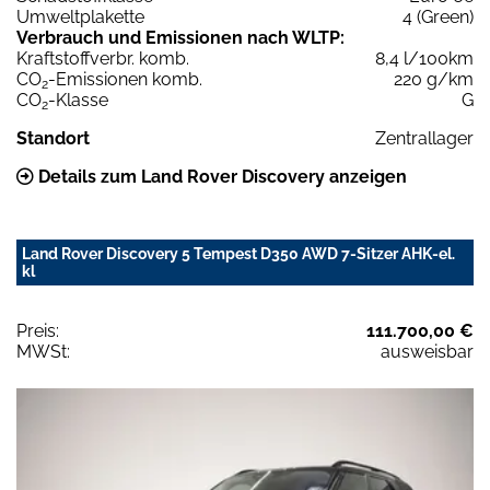
Umweltplakette
4 (Green)
Verbrauch und Emissionen nach WLTP:
Kraftstoffverbr. komb.
8,4 l/100km
CO
-Emissionen komb.
220 g/km
2
CO
-Klasse
G
2
Standort
Zentrallager
Details zum Land Rover Discovery anzeigen
Land Rover Discovery 5 Tempest D350 AWD 7-Sitzer AHK-el.
kl
Preis:
111.700,00 €
MWSt:
ausweisbar