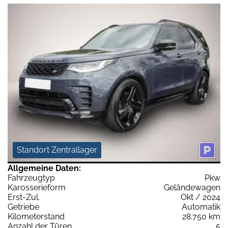
Standort Zentrallager
Allgemeine Daten:
Fahrzeugtyp
Pkw
Karosserieform
Geländewagen
Erst-Zul.
Okt / 2024
Getriebe
Automatik
Kilometerstand
28.750 km
Anzahl der Türen
5