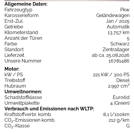
Allgemeine Daten:
Fahrzeugtyp
Pkw
Karosserieform
Geländewagen
Erst-Zul.
Jan / 2025
Getriebe
Automatik
Kilometerstand
13.757 km
Anzahl der Türen
5
Farbe
Schwarz
Standort
Zentrallager
Lieferzeit
ab ca. 25.08.2026
Unsere Nummer
16781486
Motor:
kW / PS
221 kW / 300 PS
Treibstoff
Diesel
Hubraum
2.997 cm³
Umweltnormen:
Schadstoffklasse
Euro6d
Umweltplakette
4 (Green)
Verbrauch und Emissionen nach WLTP:
Kraftstoffverbr. komb.
8,1 l/100km
CO
-Emissionen komb.
212 g/km
2
CO
-Klasse
G
2