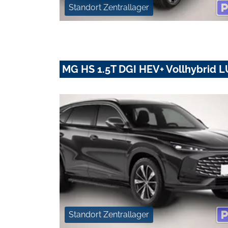
Standort Zentrallager
MG HS 1.5T DGI HEV+ Vollhybrid
Standort Zentrallager