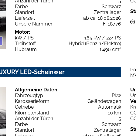
Anzahl der Türen
5
C
Farbe
Schwarz
St
Standort
Zentrallager
Lieferzeit
ab ca. 18.08.2026
Unsere Nummer
F-18776
Motor:
kW / PS
165 kW / 224 PS
Treibstoff
Hybrid (Benzin/Elektro)
Hubraum
1.496 cm³
Pr
 LUXURY LED-Scheinwer
M
Allgemeine Daten:
U
Fahrzeugtyp
Pkw
Um
Karosserieform
Geländewagen
Ve
Getriebe
Automatik
Kr
Kilometerstand
10 km
C
Anzahl der Türen
5
C
Farbe
Schwarz
St
Standort
Zentrallager
Lieferzeit
ab ca. 18.08.2026