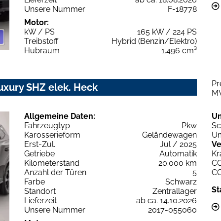
Unsere Nummer
F-18778
Motor:
kW / PS
165 kW / 224 PS
Treibstoff
Hybrid (Benzin/Elektro)
Hubraum
1.496 cm³
Pr
uxury SHZ elek. Heck
M
Allgemeine Daten:
U
Fahrzeugtyp
Pkw
Sc
Karosserieform
Geländewagen
Um
Erst-Zul.
Jul / 2025
Ve
Getriebe
Automatik
Kr
Kilometerstand
20.000 km
C
Anzahl der Türen
5
C
Farbe
Schwarz
St
Standort
Zentrallager
Lieferzeit
ab ca. 14.10.2026
Unsere Nummer
2017-055060