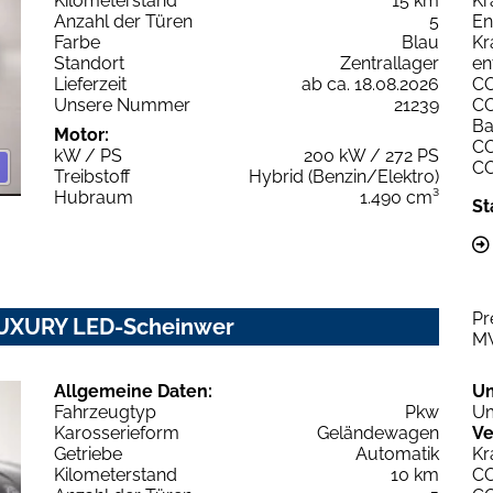
Kilometerstand
15 km
Kr
Anzahl der Türen
5
En
Farbe
Blau
Kr
Standort
Zentrallager
en
Lieferzeit
ab ca. 18.08.2026
C
Unsere Nummer
21239
C
Ba
Motor:
C
kW / PS
200 kW / 272 PS
C
Treibstoff
Hybrid (Benzin/Elektro)
Hubraum
1.490 cm³
St
Pr
 LUXURY LED-Scheinwer
M
Allgemeine Daten:
U
Fahrzeugtyp
Pkw
Um
Karosserieform
Geländewagen
Ve
Getriebe
Automatik
Kr
Kilometerstand
10 km
C