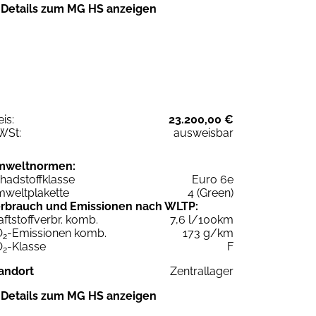
Details zum MG HS anzeigen
eis:
23.200,00 €
WSt:
ausweisbar
mweltnormen:
hadstoffklasse
Euro 6e
weltplakette
4 (Green)
rbrauch und Emissionen nach WLTP:
aftstoffverbr. komb.
7,6 l/100km
O
-Emissionen komb.
173 g/km
2
O
-Klasse
F
2
andort
Zentrallager
Details zum MG HS anzeigen