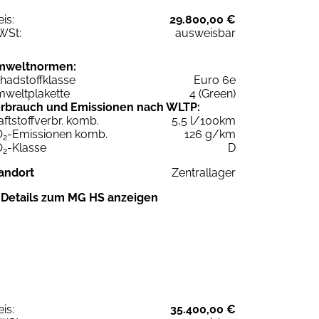
eis:
29.800,00 €
WSt:
ausweisbar
mweltnormen:
hadstoffklasse
Euro 6e
weltplakette
4 (Green)
rbrauch und Emissionen nach WLTP:
aftstoffverbr. komb.
5,5 l/100km
O
-Emissionen komb.
126 g/km
2
O
-Klasse
D
2
andort
Zentrallager
Details zum MG HS anzeigen
eis:
35.400,00 €