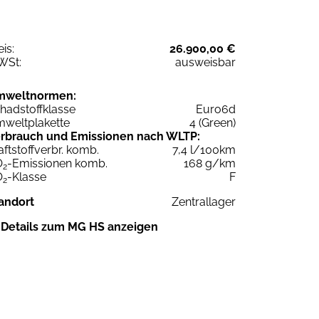
eis:
26.900,00 €
WSt:
ausweisbar
mweltnormen:
hadstoffklasse
Euro6d
weltplakette
4 (Green)
rbrauch und Emissionen nach WLTP:
aftstoffverbr. komb.
7,4 l/100km
O
-Emissionen komb.
168 g/km
2
O
-Klasse
F
2
andort
Zentrallager
Details zum MG HS anzeigen