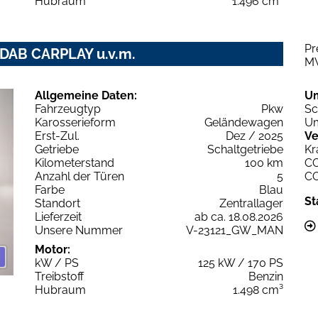
Hubraum
1.496 cm³
Pr
DAB CARPLAY u.v.m.
M
Allgemeine Daten:
U
Fahrzeugtyp
Pkw
Sc
Karosserieform
Geländewagen
Um
Erst-Zul.
Dez / 2025
Ve
Getriebe
Schaltgetriebe
Kr
Kilometerstand
100 km
C
Anzahl der Türen
5
C
Farbe
Blau
St
Standort
Zentrallager
Lieferzeit
ab ca. 18.08.2026
Unsere Nummer
V-23121_GW_MAN
Motor:
kW / PS
125 kW / 170 PS
Treibstoff
Benzin
Hubraum
1.498 cm³