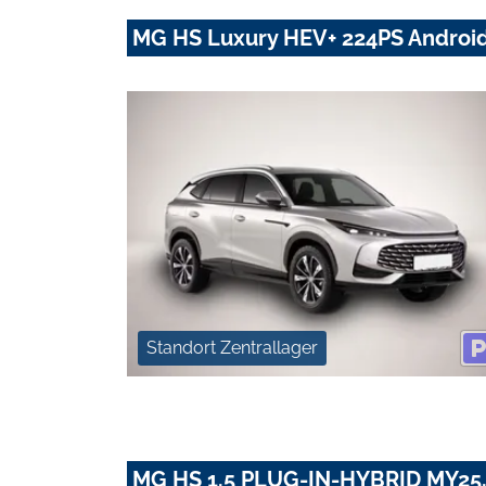
MG HS Luxury HEV+ 224PS Android
Standort Zentrallager
MG HS 1.5 PLUG-IN-HYBRID MY25