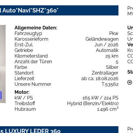
Pr
 Auto*Navi*SHZ*360°
M
Allgemeine Daten:
U
Fahrzeugtyp
Pkw
Sc
Karosserieform
Geländewagen
Um
Erst-Zul.
Jun / 2026
Ve
Getriebe
Automatik
Kr
Kilometerstand
25 km
C
Anzahl der Türen
5
C
Farbe
Silber
St
Standort
Zentrallager
Lieferzeit
ab ca. 18.08.2026
Unsere Nummer
T.53562
Motor:
kW / PS
165 kW / 224 PS
Treibstoff
Hybrid (Benzin/Elektro)
Hubraum
1.496 cm³
Pr
.5 LUXURY LEDER 360