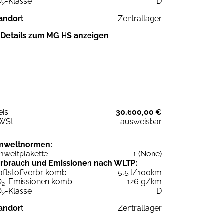
O
-Klasse
D
2
andort
Zentrallager
Details zum MG HS anzeigen
eis:
30.600,00 €
WSt:
ausweisbar
mweltnormen:
weltplakette
1 (None)
rbrauch und Emissionen nach WLTP:
aftstoffverbr. komb.
5,5 l/100km
O
-Emissionen komb.
126 g/km
2
O
-Klasse
D
2
andort
Zentrallager