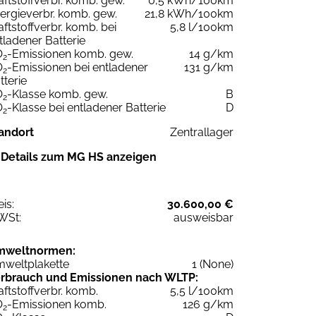
aftstoffverbr. komb. gew.
0,5 kWh/100km
ergieverbr. komb. gew.
21,8 kWh/100km
aftstoffverbr. komb. bei
5,8 l/100km
tladener Batterie
O
-Emissionen komb. gew.
14 g/km
2
O
-Emissionen bei entladener
131 g/km
2
tterie
O
-Klasse komb. gew.
B
2
O
-Klasse bei entladener Batterie
D
2
andort
Zentrallager
Details zum MG HS anzeigen
eis:
30.600,00 €
WSt:
ausweisbar
mweltnormen:
weltplakette
1 (None)
rbrauch und Emissionen nach WLTP:
aftstoffverbr. komb.
5,5 l/100km
O
-Emissionen komb.
126 g/km
2