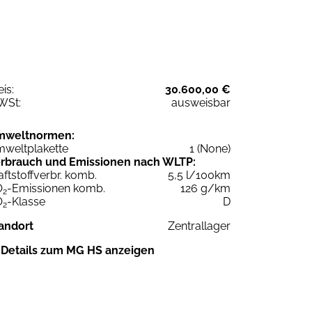
eis:
30.600,00 €
WSt:
ausweisbar
mweltnormen:
weltplakette
1 (None)
rbrauch und Emissionen nach WLTP:
aftstoffverbr. komb.
5,5 l/100km
O
-Emissionen komb.
126 g/km
2
O
-Klasse
D
2
andort
Zentrallager
Details zum MG HS anzeigen