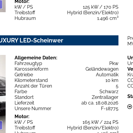
Motor:
kW / PS
125 kW / 170 PS
Treibstoff
Hybrid (Benzin/Elektro)
Hubraum
1.496 cm³
Pr
 LUXURY LED-Scheinwer
M
Allgemeine Daten:
U
Fahrzeugtyp
Pkw
Um
Karosserieform
Geländewagen
Ve
Getriebe
Automatik
Kr
Kilometerstand
10 km
C
Anzahl der Türen
5
C
Farbe
Schwarz
St
Standort
Zentrallager
Lieferzeit
ab ca. 18.08.2026
Unsere Nummer
F-18775
Motor:
kW / PS
165 kW / 224 PS
Treibstoff
Hybrid (Benzin/Elektro)