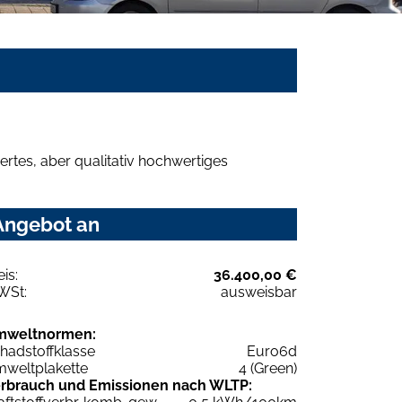
rtes, aber qualitativ hochwertiges
 Angebot an
eis:
36.400,00 €
WSt:
ausweisbar
mweltnormen:
hadstoffklasse
Euro6d
weltplakette
4 (Green)
rbrauch und Emissionen nach WLTP: