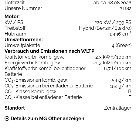
Lieferzeit
ab ca. 18.08.2026
Unsere Nummer
21182
Motor:
kW / PS
220 kW / 299 PS
Treibstoff
Hybrid (Benzin/Elektro)
Hubraum
1.496 cm³
Umweltnormen:
Umweltplakette
4 (Green)
Verbrauch und Emissionen nach WLTP:
Kraftstoffverbr. komb. gew.
2,3 kWh/100km
Energieverbr. komb. gew.
21,3 kWh/100km
Kraftstoffverbr. komb. bei entladener
6,7 l/100km
Batterie
CO
-Emissionen komb. gew.
54 g/km
2
CO
-Emissionen bei entladener Batterie
152 g/km
2
CO
-Klasse komb. gew.
B
2
CO
-Klasse bei entladener Batterie
E
2
Standort
Zentrallager
Details zum MG Other anzeigen