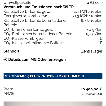
Umweltplakette
4 (Green)
Verbrauch und Emissionen nach WLTP:
Kraftstoffverbr. komb. gew.
2,3 kWh/100km
Energieverbr. komb. gew.
21,3 kWh/100km
Kraftstoffverbr. komb. bei entladener
6,7 l/100km
Batterie
CO
-Emissionen komb. gew.
54 g/km
2
CO
-Emissionen bei entladener Batterie
152 g/km
2
CO
-Klasse komb. gew.
B
2
CO
-Klasse bei entladener Batterie
E
2
Standort
Zentrallager
Details zum MG Other anzeigen
MG Other MGS9 PLUG-IN-HYBRID MY26 COMFORT
Preis:
40.400,00 €
MWSt:
ausweisbar