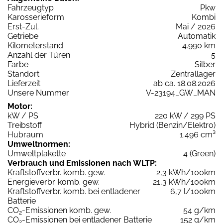
Fahrzeugtyp
Pkw
Karosserieform
Kombi
Erst-Zul.
Mai / 2026
Getriebe
Automatik
Kilometerstand
4.990 km
Anzahl der Türen
5
Farbe
Silber
Standort
Zentrallager
Lieferzeit
ab ca. 18.08.2026
Unsere Nummer
V-23194_GW_MAN
Motor:
kW / PS
220 kW / 299 PS
Treibstoff
Hybrid (Benzin/Elektro)
Hubraum
1.496 cm³
Umweltnormen:
Umweltplakette
4 (Green)
Verbrauch und Emissionen nach WLTP:
Kraftstoffverbr. komb. gew.
2,3 kWh/100km
Energieverbr. komb. gew.
21,3 kWh/100km
Kraftstoffverbr. komb. bei entladener
6,7 l/100km
Batterie
CO
-Emissionen komb. gew.
54 g/km
2
CO
-Emissionen bei entladener Batterie
152 g/km
2