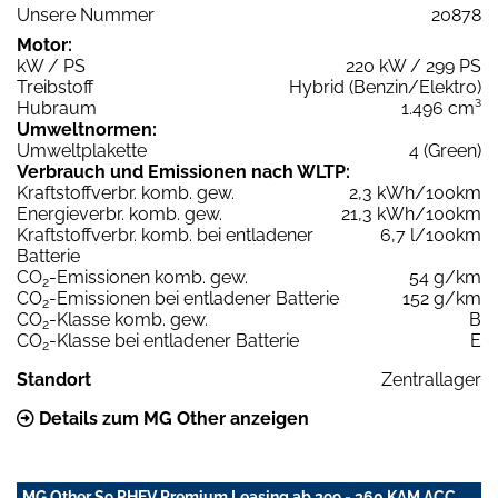
Unsere Nummer
20878
Motor:
kW / PS
220 kW / 299 PS
Treibstoff
Hybrid (Benzin/Elektro)
Hubraum
1.496 cm³
Umweltnormen:
Umweltplakette
4 (Green)
Verbrauch und Emissionen nach WLTP:
Kraftstoffverbr. komb. gew.
2,3 kWh/100km
Energieverbr. komb. gew.
21,3 kWh/100km
Kraftstoffverbr. komb. bei entladener
6,7 l/100km
Batterie
CO
-Emissionen komb. gew.
54 g/km
2
CO
-Emissionen bei entladener Batterie
152 g/km
2
CO
-Klasse komb. gew.
B
2
CO
-Klasse bei entladener Batterie
E
2
Standort
Zentrallager
Details zum MG Other anzeigen
MG Other S9 PHEV Premium Leasing ab 399,- 360 KAM ACC