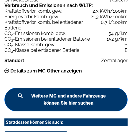
Verbrauch und Emissionen nach WLTP:
Kraftstoffverbr. komb. gew.
2,3 kWh/100km
Energieverbr. komb. gew.
21,3 kWh/100km
Kraftstoffverbr. komb. bei entladener
6,7 l/100km
Batterie
CO
-Emissionen komb. gew.
54 g/km
2
CO
-Emissionen bei entladener Batterie
152 g/km
2
CO
-Klasse komb. gew.
B
2
CO
-Klasse bei entladener Batterie
E
2
Standort
Zentrallager
Details zum MG Other anzeigen
Weitere MG und andere Fahrzeuge
können Sie hier suchen
Stattdessen können Sie auch: