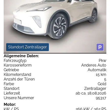
Standort Zentrallager
Allgemeine Daten:
Fahrzeugtyp
Pkw
Karosserieform
Anderes Auto
Getriebe
Automatik
Kilometerstand
15 km
Anzahl der Türen
5
Farbe
Gold
Standort
Zentrallager
Lieferzeit
ab ca. 18.08.2026
Unsere Nummer
95317
Motor:
kW / PS
266 kW / 362 PS