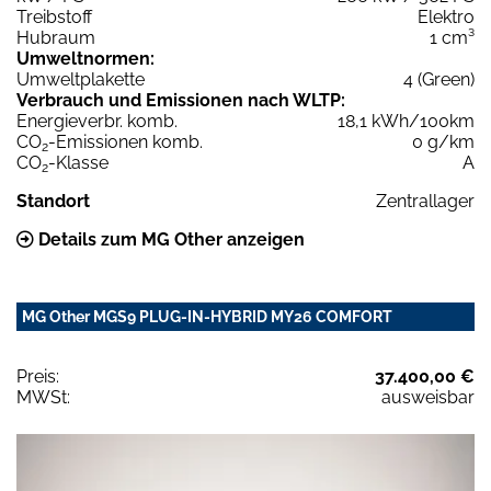
Treibstoff
Elektro
Hubraum
1 cm³
Umweltnormen:
Umweltplakette
4 (Green)
Verbrauch und Emissionen nach WLTP:
Energieverbr. komb.
18,1 kWh/100km
CO
-Emissionen komb.
0 g/km
2
CO
-Klasse
A
2
Standort
Zentrallager
Details zum MG Other anzeigen
MG Other MGS9 PLUG-IN-HYBRID MY26 COMFORT
Preis:
37.400,00 €
MWSt:
ausweisbar