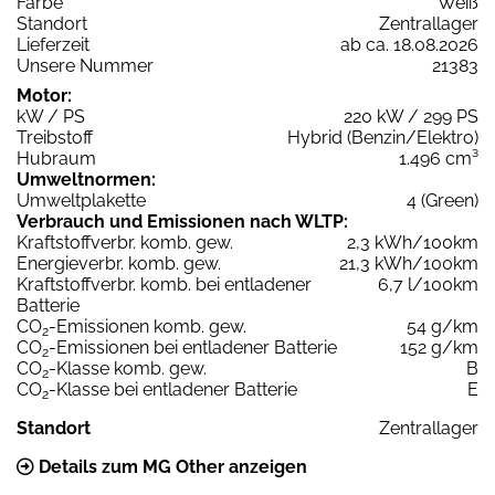
Farbe
Weiß
Standort
Zentrallager
Lieferzeit
ab ca. 18.08.2026
Unsere Nummer
21383
Motor:
kW / PS
220 kW / 299 PS
Treibstoff
Hybrid (Benzin/Elektro)
Hubraum
1.496 cm³
Umweltnormen:
Umweltplakette
4 (Green)
Verbrauch und Emissionen nach WLTP:
Kraftstoffverbr. komb. gew.
2,3 kWh/100km
Energieverbr. komb. gew.
21,3 kWh/100km
Kraftstoffverbr. komb. bei entladener
6,7 l/100km
Batterie
CO
-Emissionen komb. gew.
54 g/km
2
CO
-Emissionen bei entladener Batterie
152 g/km
2
CO
-Klasse komb. gew.
B
2
CO
-Klasse bei entladener Batterie
E
2
Standort
Zentrallager
Details zum MG Other anzeigen