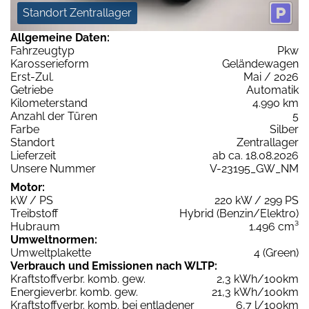
Standort Zentrallager
Allgemeine Daten:
Fahrzeugtyp
Pkw
Karosserieform
Geländewagen
Erst-Zul.
Mai / 2026
Getriebe
Automatik
Kilometerstand
4.990 km
Anzahl der Türen
5
Farbe
Silber
Standort
Zentrallager
Lieferzeit
ab ca. 18.08.2026
Unsere Nummer
V-23195_GW_NM
Motor:
kW / PS
220 kW / 299 PS
Treibstoff
Hybrid (Benzin/Elektro)
Hubraum
1.496 cm³
Umweltnormen:
Umweltplakette
4 (Green)
Verbrauch und Emissionen nach WLTP:
Kraftstoffverbr. komb. gew.
2,3 kWh/100km
Energieverbr. komb. gew.
21,3 kWh/100km
Kraftstoffverbr. komb. bei entladener
6,7 l/100km