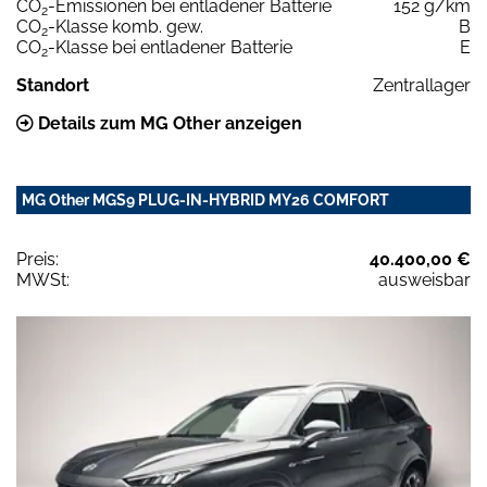
CO
-Emissionen bei entladener Batterie
152 g/km
2
CO
-Klasse komb. gew.
B
2
CO
-Klasse bei entladener Batterie
E
2
Standort
Zentrallager
Details zum MG Other anzeigen
MG Other MGS9 PLUG-IN-HYBRID MY26 COMFORT
Preis:
40.400,00 €
MWSt:
ausweisbar