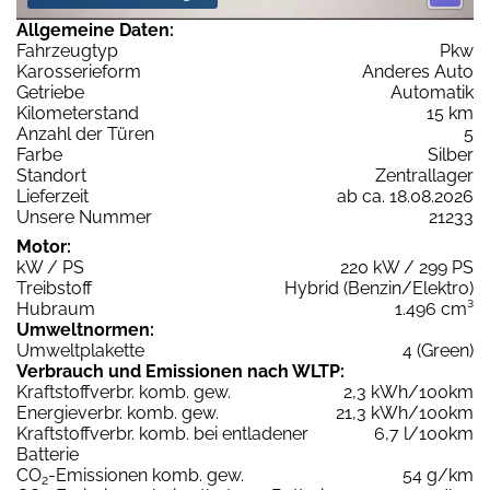
Allgemeine Daten:
Fahrzeugtyp
Pkw
Karosserieform
Anderes Auto
Getriebe
Automatik
Kilometerstand
15 km
Anzahl der Türen
5
Farbe
Silber
Standort
Zentrallager
Lieferzeit
ab ca. 18.08.2026
Unsere Nummer
21233
Motor:
kW / PS
220 kW / 299 PS
Treibstoff
Hybrid (Benzin/Elektro)
Hubraum
1.496 cm³
Umweltnormen:
Umweltplakette
4 (Green)
Verbrauch und Emissionen nach WLTP:
Kraftstoffverbr. komb. gew.
2,3 kWh/100km
Energieverbr. komb. gew.
21,3 kWh/100km
Kraftstoffverbr. komb. bei entladener
6,7 l/100km
Batterie
CO
-Emissionen komb. gew.
54 g/km
2