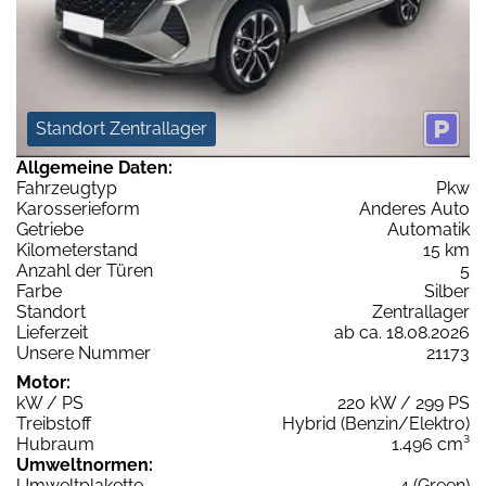
Standort Zentrallager
Allgemeine Daten:
Fahrzeugtyp
Pkw
Karosserieform
Anderes Auto
Getriebe
Automatik
Kilometerstand
15 km
Anzahl der Türen
5
Farbe
Silber
Standort
Zentrallager
Lieferzeit
ab ca. 18.08.2026
Unsere Nummer
21173
Motor:
kW / PS
220 kW / 299 PS
Treibstoff
Hybrid (Benzin/Elektro)
Hubraum
1.496 cm³
Umweltnormen:
Umweltplakette
4 (Green)