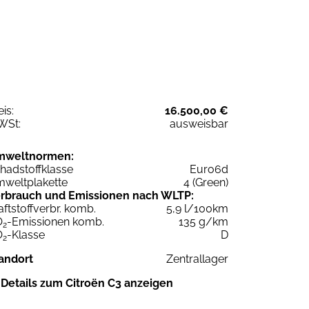
eis:
16.500,00 €
WSt:
ausweisbar
mweltnormen:
hadstoffklasse
Euro6d
weltplakette
4 (Green)
rbrauch und Emissionen nach WLTP:
aftstoffverbr. komb.
5,9 l/100km
O
-Emissionen komb.
135 g/km
2
O
-Klasse
D
2
andort
Zentrallager
Details zum Citroën C3 anzeigen