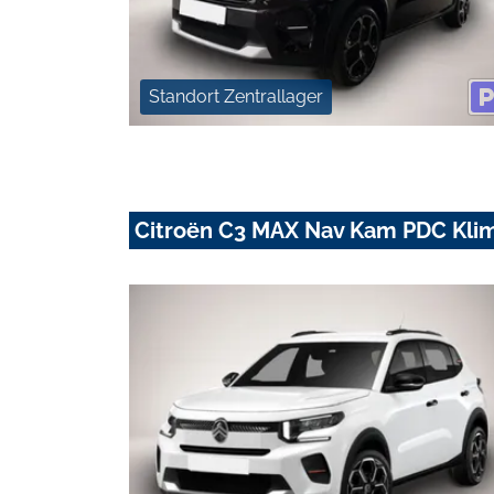
Standort Zentrallager
Citroën C3 MAX Nav Kam PDC Klim