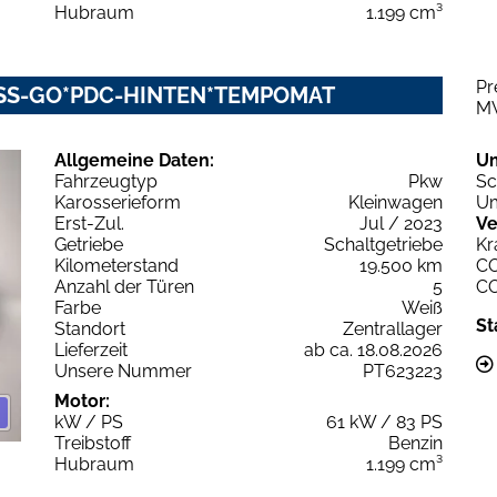
Hubraum
1.199 cm³
Pr
LESS-GO*PDC-HINTEN*TEMPOMAT
M
Allgemeine Daten:
U
Fahrzeugtyp
Pkw
Sc
Karosserieform
Kleinwagen
Um
Erst-Zul.
Jul / 2023
Ve
Getriebe
Schaltgetriebe
Kr
Kilometerstand
19.500 km
C
Anzahl der Türen
5
C
Farbe
Weiß
St
Standort
Zentrallager
Lieferzeit
ab ca. 18.08.2026
Unsere Nummer
PT623223
Motor:
kW / PS
61 kW / 83 PS
Treibstoff
Benzin
Hubraum
1.199 cm³