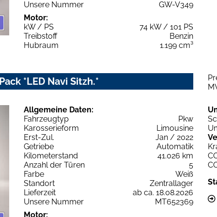
Unsere Nummer
GW-V349
Motor:
kW / PS
74 kW / 101 PS
Treibstoff
Benzin
Hubraum
1.199 cm³
Pr
Pack *LED Navi Sitzh.*
M
Allgemeine Daten:
U
Fahrzeugtyp
Pkw
Sc
Karosserieform
Limousine
Um
Erst-Zul.
Jan / 2022
Ve
Getriebe
Automatik
Kr
Kilometerstand
41.026 km
C
Anzahl der Türen
5
C
Farbe
Weiß
St
Standort
Zentrallager
Lieferzeit
ab ca. 18.08.2026
Unsere Nummer
MT652369
Motor: