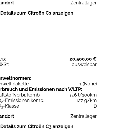
andort
Zentrallager
Details zum Citroën C3 anzeigen
eis:
20.500,00 €
WSt:
ausweisbar
mweltnormen:
weltplakette
1 (None)
rbrauch und Emissionen nach WLTP:
aftstoffverbr. komb.
5,6 l/100km
O
-Emissionen komb.
127 g/km
2
O
-Klasse
D
2
andort
Zentrallager
Details zum Citroën C3 anzeigen