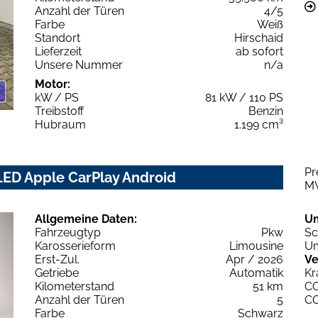
Anzahl der Türen
4/5
Farbe
Weiß
Standort
Hirschaid
Lieferzeit
ab sofort
Unsere Nummer
n/a
Motor:
kW / PS
81 kW / 110 PS
Treibstoff
Benzin
Hubraum
1.199 cm³
Pr
LED Apple CarPlay Android
M
Allgemeine Daten:
U
Fahrzeugtyp
Pkw
Sc
Karosserieform
Limousine
Um
Erst-Zul.
Apr / 2026
Ve
Getriebe
Automatik
Kr
Kilometerstand
51 km
C
Anzahl der Türen
5
C
Farbe
Schwarz