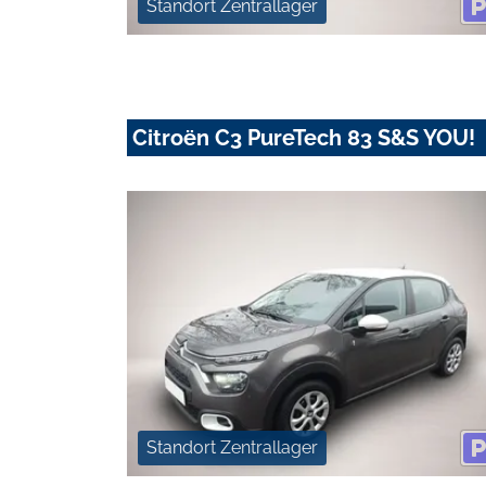
Standort Zentrallager
Citroën C3 PureTech 83 S&S YOU!
Standort Zentrallager