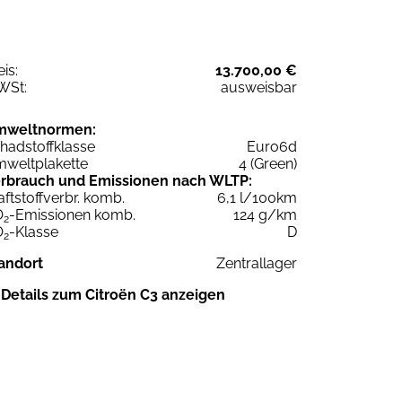
eis:
13.700,00 €
WSt:
ausweisbar
mweltnormen:
hadstoffklasse
Euro6d
weltplakette
4 (Green)
rbrauch und Emissionen nach WLTP:
aftstoffverbr. komb.
6,1 l/100km
O
-Emissionen komb.
124 g/km
2
O
-Klasse
D
2
andort
Zentrallager
Details zum Citroën C3 anzeigen