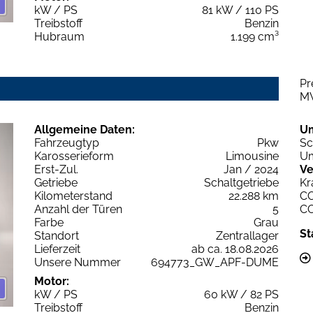
kW / PS
81 kW / 110 PS
Treibstoff
Benzin
Hubraum
1.199 cm³
Pr
M
Allgemeine Daten:
U
Fahrzeugtyp
Pkw
Sc
Karosserieform
Limousine
Um
Erst-Zul.
Jan / 2024
Ve
Getriebe
Schaltgetriebe
Kr
Kilometerstand
22.288 km
C
Anzahl der Türen
5
C
Farbe
Grau
St
Standort
Zentrallager
Lieferzeit
ab ca. 18.08.2026
Unsere Nummer
694773_GW_APF-DUME
Motor:
kW / PS
60 kW / 82 PS
Treibstoff
Benzin