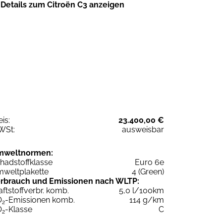
Details zum Citroën C3 anzeigen
eis:
23.400,00 €
WSt:
ausweisbar
mweltnormen:
hadstoffklasse
Euro 6e
weltplakette
4 (Green)
rbrauch und Emissionen nach WLTP:
aftstoffverbr. komb.
5,0 l/100km
O
-Emissionen komb.
114 g/km
2
O
-Klasse
C
2