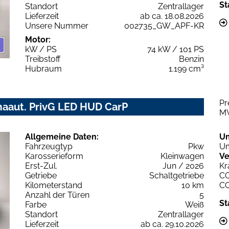
St
Standort
Zentrallager
Lieferzeit
ab ca. 18.08.2026
Unsere Nummer
002735_GW_APF-KR
Motor:
kW / PS
74 kW / 101 PS
Treibstoff
Benzin
Hubraum
1.199 cm³
Pr
aaut. PrivG LED HUD CarP
M
Allgemeine Daten:
U
Fahrzeugtyp
Pkw
Um
Karosserieform
Kleinwagen
Ve
Erst-Zul.
Jun / 2026
Kr
Getriebe
Schaltgetriebe
C
Kilometerstand
10 km
C
Anzahl der Türen
5
St
Farbe
Weiß
Standort
Zentrallager
Lieferzeit
ab ca. 29.10.2026