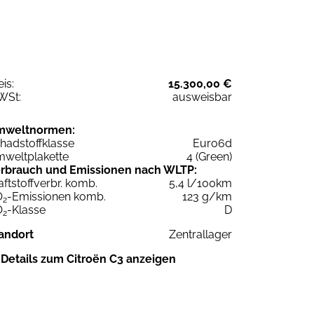
eis:
15.300,00 €
WSt:
ausweisbar
mweltnormen:
hadstoffklasse
Euro6d
weltplakette
4 (Green)
rbrauch und Emissionen nach WLTP:
aftstoffverbr. komb.
5,4 l/100km
O
-Emissionen komb.
123 g/km
2
O
-Klasse
D
2
andort
Zentrallager
Details zum Citroën C3 anzeigen