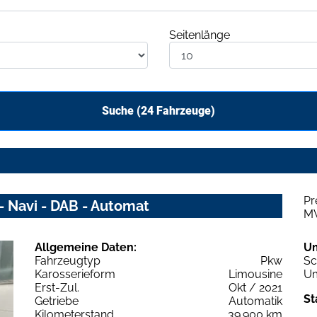
Seitenlänge
Suche (
24
Fahrzeuge)
Pr
 - Navi - DAB - Automat
M
Allgemeine Daten:
U
Fahrzeugtyp
Pkw
Sc
Karosserieform
Limousine
Um
Erst-Zul.
Okt / 2021
St
Getriebe
Automatik
Kilometerstand
39.900 km