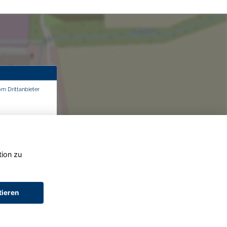
om Drittanbieter
tion zu
tieren
AGB (Service)
AGB (Teile)
AGB (Gebrauchtwagen)
Widerruf