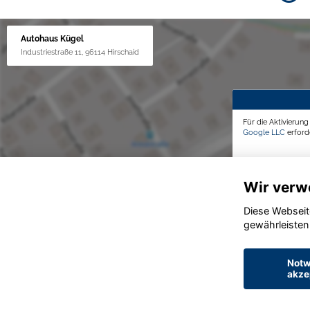
Autohaus Kügel
Industriestraße 11, 96114 Hirschaid
Für die Aktivierun
Google LLC
erforde
Wir verw
Diese Webseit
gewährleisten
Notw
akze
© konjunkturmotor.de GmbH 2020 - 2026