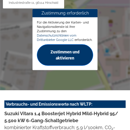
Industriestraße 11, 96114 Hirschaid
Zustimmung erforderlich
Für die Aktivierung der Karten- und
Navigationsdienste ist Ihre
Zustimmung zu den
Datenschutzrichtlinien vom
Drittanbieter Google LLC
erforderlich.
Zustimmen und
aktivieren
Verbrauchs- und Emissionswerte nach WLTP:
Suzuki Vitara 1.4 Boosterjet Hybrid Mild-Hybrid 95/
5.500 kW 6-Gang-Schaltgetriebe
kombinierter Kraftstoffverbrauch: 5,9 l/100km, CO
-
2