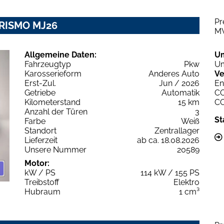
Pr
URISMO MJ26
M
Allgemeine Daten:
U
Fahrzeugtyp
Pkw
Um
Karosserieform
Anderes Auto
Ve
Erst-Zul.
Jun / 2026
En
Getriebe
Automatik
C
Kilometerstand
15 km
C
Anzahl der Türen
3
St
Farbe
Weiß
Standort
Zentrallager
Lieferzeit
ab ca. 18.08.2026
Unsere Nummer
20589
Motor:
kW / PS
114 kW / 155 PS
Treibstoff
Elektro
Hubraum
1 cm³