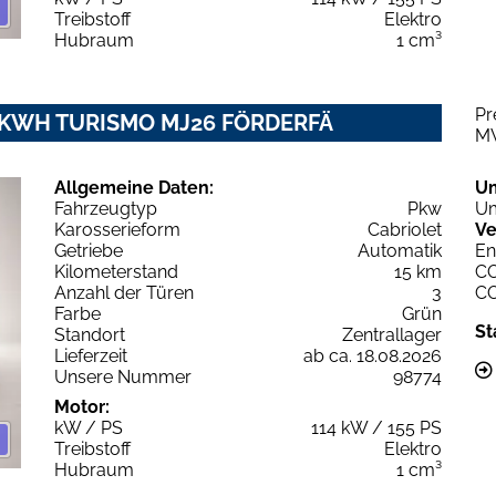
Treibstoff
Elektro
Hubraum
1 cm³
Pr
2 KWH TURISMO MJ26 FÖRDERFÄ
M
Allgemeine Daten:
U
Fahrzeugtyp
Pkw
Um
Karosserieform
Cabriolet
Ve
Getriebe
Automatik
En
Kilometerstand
15 km
C
Anzahl der Türen
3
C
Farbe
Grün
St
Standort
Zentrallager
Lieferzeit
ab ca. 18.08.2026
Unsere Nummer
98774
Motor:
kW / PS
114 kW / 155 PS
Treibstoff
Elektro
Hubraum
1 cm³