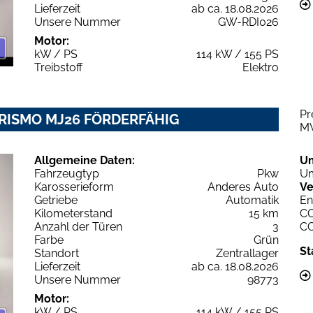
Lieferzeit
ab ca. 18.08.2026
Unsere Nummer
GW-RDI026
Motor:
kW / PS
114 kW / 155 PS
Treibstoff
Elektro
Pr
URISMO MJ26 FÖRDERFÄHIG
M
Allgemeine Daten:
U
Fahrzeugtyp
Pkw
Um
Karosserieform
Anderes Auto
Ve
Getriebe
Automatik
En
Kilometerstand
15 km
C
Anzahl der Türen
3
C
Farbe
Grün
St
Standort
Zentrallager
Lieferzeit
ab ca. 18.08.2026
Unsere Nummer
98773
Motor:
kW / PS
114 kW / 155 PS