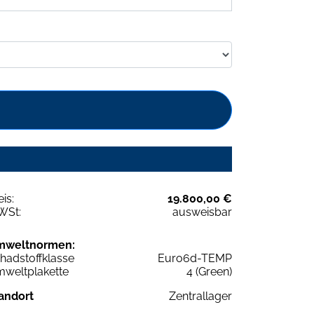
eis:
19.800,00 €
WSt:
ausweisbar
mweltnormen:
hadstoffklasse
Euro6d-TEMP
weltplakette
4 (Green)
andort
Zentrallager