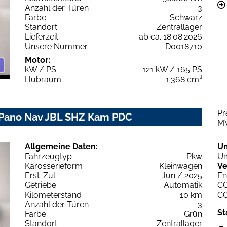
Anzahl der Türen
3
Farbe
Schwarz
Standort
Zentrallager
Lieferzeit
ab ca. 18.08.2026
Unsere Nummer
D0018710
Motor:
kW / PS
121 kW / 165 PS
Hubraum
1.368 cm³
Pr
 Pano Nav JBL SHZ Kam PDC
M
Allgemeine Daten:
U
Fahrzeugtyp
Pkw
Um
Karosserieform
Kleinwagen
Ve
Erst-Zul.
Jun / 2025
En
Getriebe
Automatik
C
Kilometerstand
10 km
C
Anzahl der Türen
3
St
Farbe
Grün
Standort
Zentrallager