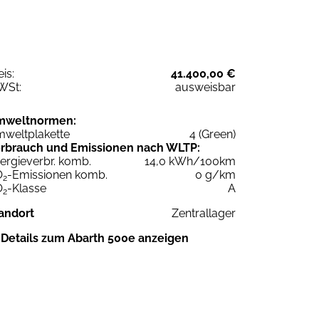
eis:
41.400,00 €
WSt:
ausweisbar
mweltnormen:
weltplakette
4 (Green)
rbrauch und Emissionen nach WLTP:
ergieverbr. komb.
14,0 kWh/100km
O
-Emissionen komb.
0 g/km
2
O
-Klasse
A
2
andort
Zentrallager
Details zum Abarth 500e anzeigen