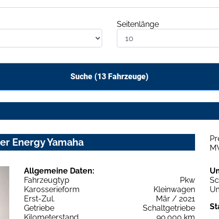
Seitenlänge
Suche (
13
Fahrzeuge)
Pr
ter Energy Yamaha
M
Allgemeine Daten:
U
Fahrzeugtyp
Pkw
Sc
Karosserieform
Kleinwagen
Um
Erst-Zul.
Mär / 2021
St
Getriebe
Schaltgetriebe
Kilometerstand
90.000 km