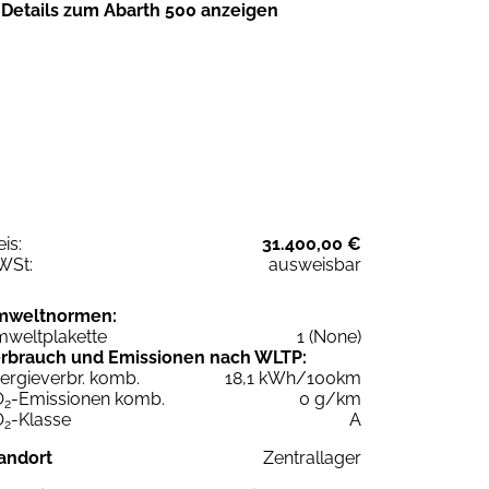
Details zum Abarth 500 anzeigen
eis:
31.400,00 €
WSt:
ausweisbar
mweltnormen:
weltplakette
1 (None)
rbrauch und Emissionen nach WLTP:
ergieverbr. komb.
18,1 kWh/100km
O
-Emissionen komb.
0 g/km
2
O
-Klasse
A
2
andort
Zentrallager