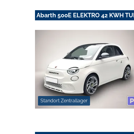
Abarth 500E ELEKTRO 42 KWH T
Standort Zentrallager