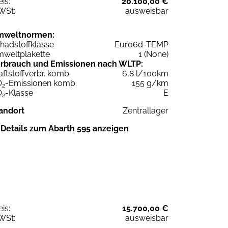
eis:
20.100,00 €
WSt:
ausweisbar
mweltnormen:
hadstoffklasse
Euro6d-TEMP
weltplakette
1 (None)
rbrauch und Emissionen nach WLTP:
aftstoffverbr. komb.
6,8 l/100km
O
-Emissionen komb.
155 g/km
2
O
-Klasse
E
2
andort
Zentrallager
Details zum Abarth 595 anzeigen
eis:
15.700,00 €
WSt:
ausweisbar