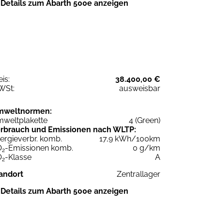
Details zum Abarth 500e anzeigen
eis:
38.400,00 €
WSt:
ausweisbar
mweltnormen:
weltplakette
4 (Green)
rbrauch und Emissionen nach WLTP:
ergieverbr. komb.
17,9 kWh/100km
O
-Emissionen komb.
0 g/km
2
O
-Klasse
A
2
andort
Zentrallager
Details zum Abarth 500e anzeigen