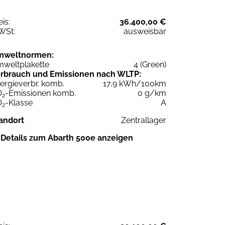
eis:
36.400,00 €
WSt:
ausweisbar
mweltnormen:
weltplakette
4 (Green)
rbrauch und Emissionen nach WLTP:
ergieverbr. komb.
17,9 kWh/100km
O
-Emissionen komb.
0 g/km
2
O
-Klasse
A
2
andort
Zentrallager
Details zum Abarth 500e anzeigen