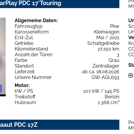
Pr
CarPlay PDC 17'Touring
M
Allgemeine Daten:
U
Fahrzeugtyp
Pkw
Sc
Karosserieform
Kleinwagen
Um
Erst-Zul.
Mai / 2021
Ve
Getriebe
Schaltgetriebe
Kr
Kilometerstand
27.250 km
C
Anzahl der Türen
3
C
Farbe
Grau
St
Standort
Zentrallager
Lieferzeit
ab ca. 18.08.2026
Unsere Nummer
GW-AGL693
Motor:
kW / PS
107 kW / 145 PS
Treibstoff
Benzin
Hubraum
1.368 cm³
Pr
imaaut PDC 17Z
M