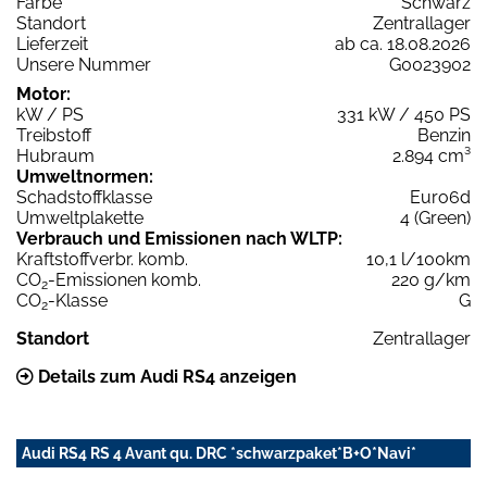
Farbe
Schwarz
Standort
Zentrallager
Lieferzeit
ab ca. 18.08.2026
Unsere Nummer
G0023902
Motor:
kW / PS
331 kW / 450 PS
Treibstoff
Benzin
Hubraum
2.894 cm³
Umweltnormen:
Schadstoffklasse
Euro6d
Umweltplakette
4 (Green)
Verbrauch und Emissionen nach WLTP:
Kraftstoffverbr. komb.
10,1 l/100km
CO
-Emissionen komb.
220 g/km
2
CO
-Klasse
G
2
Standort
Zentrallager
Details zum Audi RS4 anzeigen
Audi RS4 RS 4 Avant qu. DRC *schwarzpaket*B+O*Navi*