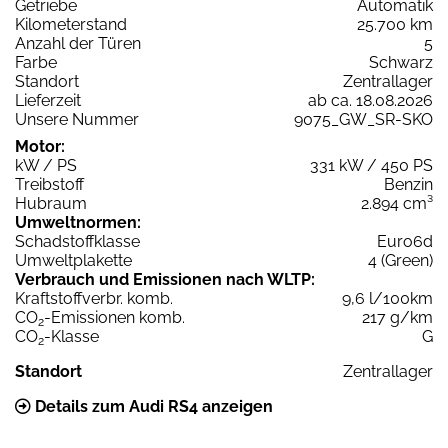
Getriebe
Automatik
Kilometerstand
25.700 km
Anzahl der Türen
5
Farbe
Schwarz
Standort
Zentrallager
Lieferzeit
ab ca. 18.08.2026
Unsere Nummer
9075_GW_SR-SKO
Motor:
kW / PS
331 kW / 450 PS
Treibstoff
Benzin
Hubraum
2.894 cm³
Umweltnormen:
Schadstoffklasse
Euro6d
Umweltplakette
4 (Green)
Verbrauch und Emissionen nach WLTP:
Kraftstoffverbr. komb.
9,6 l/100km
CO
-Emissionen komb.
217 g/km
2
CO
-Klasse
G
2
Standort
Zentrallager
Details zum Audi RS4 anzeigen