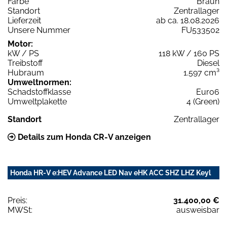
Farbe
Braun
Standort
Zentrallager
Lieferzeit
ab ca. 18.08.2026
Unsere Nummer
FU533502
Motor:
kW / PS
118 kW / 160 PS
Treibstoff
Diesel
Hubraum
1.597 cm³
Umweltnormen:
Schadstoffklasse
Euro6
Umweltplakette
4 (Green)
Standort
Zentrallager
Details zum Honda CR-V anzeigen
Honda HR-V e:HEV Advance LED Nav eHK ACC SHZ LHZ Keyl
Preis:
31.400,00 €
MWSt:
ausweisbar