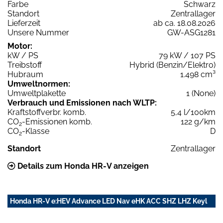
Farbe
Schwarz
Standort
Zentrallager
Lieferzeit
ab ca. 18.08.2026
Unsere Nummer
GW-ASG1281
Motor:
kW / PS
79 kW / 107 PS
Treibstoff
Hybrid (Benzin/Elektro)
Hubraum
1.498 cm³
Umweltnormen:
Umweltplakette
1 (None)
Verbrauch und Emissionen nach WLTP:
Kraftstoffverbr. komb.
5,4 l/100km
CO
-Emissionen komb.
122 g/km
2
CO
-Klasse
D
2
Standort
Zentrallager
Details zum Honda HR-V anzeigen
Honda HR-V e:HEV Advance LED Nav eHK ACC SHZ LHZ Keyl