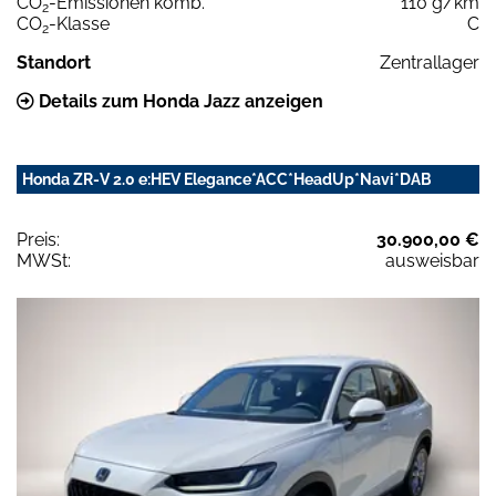
CO
-Emissionen komb.
110 g/km
2
CO
-Klasse
C
2
Standort
Zentrallager
Details zum Honda Jazz anzeigen
Honda ZR-V 2.0 e:HEV Elegance*ACC*HeadUp*Navi*DAB
Preis:
30.900,00 €
MWSt:
ausweisbar