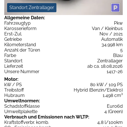
Standort Zentrallager
Allgemeine Daten:
Fahrzeugtyp
Pkw
Karosserieform
Van / Kleinbus
Erst-Zul.
Nov / 2021
Getriebe
Automatik
Kilometerstand
34.998 km
Anzahl der Türen
5
Farbe
Blau
Standort
Zentrallager
Lieferzeit
ab ca. 18.08.2026
Unsere Nummer
1417-26
Motor:
kW / PS
80 kW / 109 PS
Treibstoff
Hybrid (Benzin/Elektro)
Hubraum
1.498 cm³
Umweltnormen:
Schadstoffklasse
Euro6d
Umweltplakette
4 (Green)
Verbrauch und Emissionen nach WLTP:
Kraftstoffverbr. komb.
4,8 l/100km