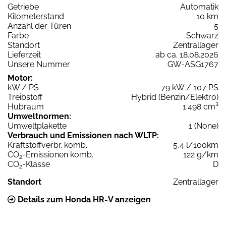
Getriebe
Automatik
Kilometerstand
10 km
Anzahl der Türen
5
Farbe
Schwarz
Standort
Zentrallager
Lieferzeit
ab ca. 18.08.2026
Unsere Nummer
GW-ASG1767
Motor:
kW / PS
79 kW / 107 PS
Treibstoff
Hybrid (Benzin/Elektro)
Hubraum
1.498 cm³
Umweltnormen:
Umweltplakette
1 (None)
Verbrauch und Emissionen nach WLTP:
Kraftstoffverbr. komb.
5,4 l/100km
CO
-Emissionen komb.
122 g/km
2
CO
-Klasse
D
2
Standort
Zentrallager
Details zum Honda HR-V anzeigen