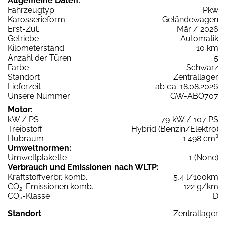
Allgemeine Daten:
Fahrzeugtyp
Pkw
Karosserieform
Geländewagen
Erst-Zul.
Mär / 2026
Getriebe
Automatik
Kilometerstand
10 km
Anzahl der Türen
5
Farbe
Schwarz
Standort
Zentrallager
Lieferzeit
ab ca. 18.08.2026
Unsere Nummer
GW-ABO707
Motor:
kW / PS
79 kW / 107 PS
Treibstoff
Hybrid (Benzin/Elektro)
Hubraum
1.498 cm³
Umweltnormen:
Umweltplakette
1 (None)
Verbrauch und Emissionen nach WLTP:
Kraftstoffverbr. komb.
5,4 l/100km
CO
-Emissionen komb.
122 g/km
2
CO
-Klasse
D
2
Standort
Zentrallager